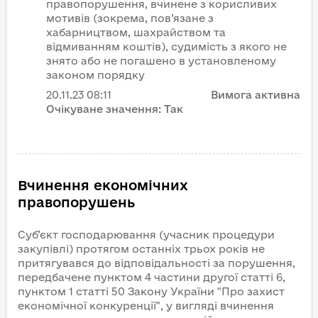
правопорушення, вчинене з корисливих
мотивів (зокрема, пов’язане з
хабарництвом, шахрайством та
відмиванням коштів), судимість з якого не
знято або не погашено в установленому
законом порядку
20.11.23
08:11
Вимога активна
Очікуване значення:
Так
Вчинення економічних
правопорушень
Суб’єкт господарювання (учасник процедури
закупівлі) протягом останніх трьох років не
притягувався до відповідальності за порушення,
передбачене пунктом 4 частини другої статті 6,
пунктом 1 статті 50 Закону України "Про захист
економічної конкуренції", у вигляді вчинення