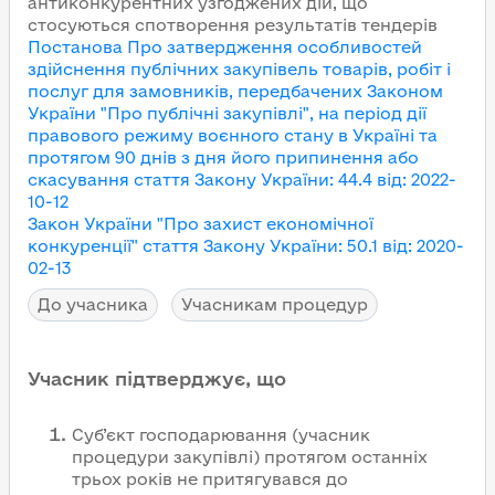
антиконкурентних узгоджених дій, що
стосуються спотворення результатів тендерів
Постанова Про затвердження особливостей
здійснення публічних закупівель товарів, робіт і
послуг для замовників, передбачених Законом
України "Про публічні закупівлі", на період дії
правового режиму воєнного стану в Україні та
протягом 90 днів з дня його припинення або
скасування
стаття Закону України
:
44.4
від
:
2022-
10-12
Закон України "Про захист економічної
конкуренції"
стаття Закону України
:
50.1
від
:
2020-
02-13
До учасника
Учасникам процедур
Учасник підтверджує, що
Суб’єкт господарювання (учасник
процедури закупівлі) протягом останніх
трьох років не притягувався до