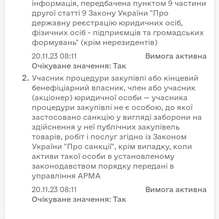
інформація, передбачена пунктом 9 частини
другої статті 9 Закону України "Про
державну реєстрацію юридичних осіб,
фізичних осіб - підприємців та громадських
формувань" (крім нерезидентів)
20.11.23
08:11
Вимога активна
Очікуване значення:
Так
Учасник процедури закупівлі або кінцевий
бенефіціарний власник, член або учасник
(акціонер) юридичної особи — учасника
процедури закупівлі не є особою, до якої
застосовано санкцію у вигляді заборони на
здійснення у неї публічних закупівель
товарів, робіт і послуг згідно із Законом
України "Про санкції", крім випадку, коли
активи такої особи в установленому
законодавством порядку передані в
управління АРМА
20.11.23
08:11
Вимога активна
Очікуване значення:
Так