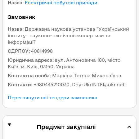
Назва
:
Електричні побутові прилади
Замовник
Назва
:
Державна наукова установа "Український
інститут науково-технічної експертизи та
інформації"
ЄДРПОУ
:
40814998
Юридична адреса
:
вул. Антоновича 180, місто
Київ, м. Київ, 03150, Україна
Контактна особа
:
Маркіна Тетяна Миколаївна
Контакти
:
+380445210030, Dny-UkrINTEI@ukr.net
Переглянути всі тендери замовника
Предмет закупівлі