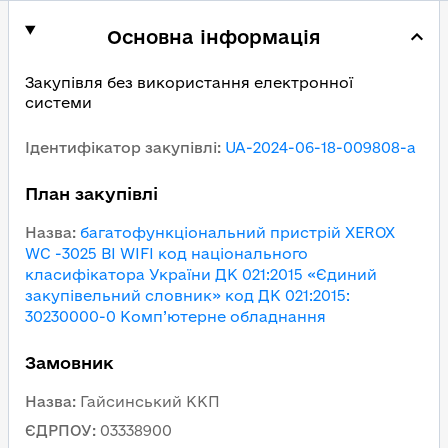
Основна інформація
Закупівля без використання електронної
системи
Ідентифікатор закупівлі
:
UA-2024-06-18-009808-a
План закупівлі
Назва
:
багатофункціональний пристрій XEROX
WC -3025 BI WIFI код національного
класифікатора України ДК 021:2015 «Єдиний
закупівельний словник» код ДК 021:2015:
30230000-0 Комп’ютерне обладнання
Замовник
Назва
:
Гайсинський ККП
ЄДРПОУ
:
03338900