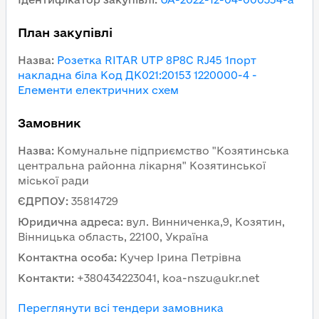
План закупівлі
Назва
:
Розетка RITAR UTP 8P8C RJ45 1порт
накладна біла Код ДК021:20153 1220000-4 -
Елементи електричних схем
Замовник
Назва
:
Комунальне підприємство "Козятинська
центральна районна лікарня" Козятинської
міської ради
ЄДРПОУ
:
35814729
Юридична адреса
:
вул. Винниченка,9, Козятин,
Вінницька область, 22100, Україна
Контактна особа
:
Кучер Ірина Петрівна
Контакти
:
+380434223041, koa-nszu@ukr.net
Переглянути всі тендери замовника