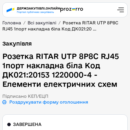
Головна
Всі закупівлі
Розетка RITAR UTP 8P8C
RJ45 1порт накладна біла Код ДК021:20 ...
Розетка RITAR UTP 8P8C
Закупівля
Розетка RITAR UTP 8P8C RJ45
1порт накладна біла Код
ДК021:20153 1220000-4 -
Елементи електричних схем
Підписано КЕП/ЕЦП
Роздрукувати форму оголошення
ЗАВЕРШЕНА