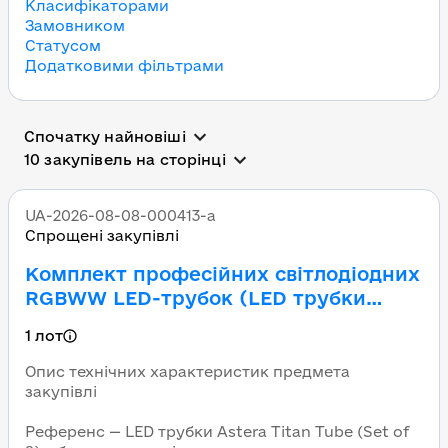
Класифікаторами
Замовником
Статусом
Додатковими фільтрами
Всі державні тендери в 
Спочатку найновіші
10 закупівель на сторінці
UA-2026-08-08-000413-a
Спрощені закупівлі
Комплект професійних світлодіодних
RGBWW LED-трубок (LED трубки
Astera Titan Tube (Set of 8), або
1 лот
аналог)
Опис технічних характеристик предмета
закупівлі
Референс — LED трубки Astera Titan Tube (Set of