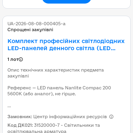
UA-2026-08-08-000405-a
Спрощені закупівлі
Комплект професійних світлодіодних
LED-панелей денного світла (LED
панель Nanlite Compac 200 5600K,
1 лот
або аналог)
Опис технічних характеристик предмета
закупівлі
Референс — LED панель Nanlite Compac 200
5600K (або аналог), не гірше.
...
Замовник
:
Центр інформаційних ресурсів
Код ДК021
:
31520000-7 - Світильники та
освітлювальна арматура