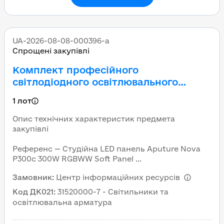
UA-2026-08-08-000396-a
Спрощені закупівлі
Комплект професійного
світлодіодного освітлювального
обладнання RGBWW Soft Panel
1 лот
(Студійна LED панель Aputure Nova
P300c 300W RGBWW Soft Panel Light
Опис технічних характеристик предмета
KIT, або аналог)
закупівлі
Референс — Студійна LED панель Aputure Nova
P300c 300W RGBWW Soft Panel ...
Замовник
:
Центр інформаційних ресурсів
Код ДК021
:
31520000-7 - Світильники та
освітлювальна арматура