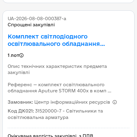
UA-2026-08-08-000387-a
Спрощені закупівлі
Комплект світлодіодного
освітлювального обладнання
(освітлювач Aputure STORM 400x в
1 лот
комплекті з модифікатором світла
Aputure Lantern 66 см або аналог)
Опис технічних характеристик предмета
закупівлі
Референс — комплект освітлювального
обладнання Aputure STORM 400x в комп ...
Замовник
:
Центр інформаційних ресурсів
Код ДК021
:
31520000-7 - Світильники та
освітлювальна арматура
Очікувана вартість закупівлі, з ПДВ