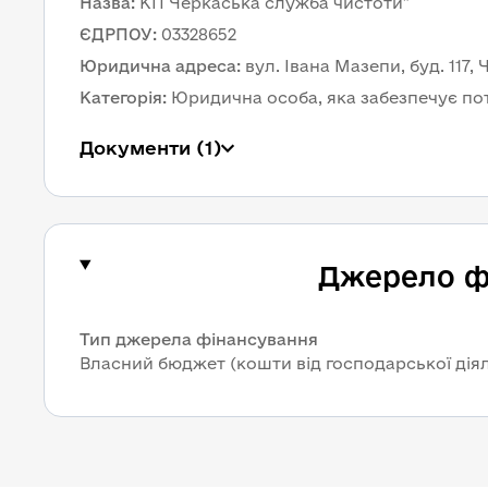
Назва
:
КП Черкаська служба чистоти"
ЄДРПОУ
:
03328652
Юридична адреса
:
вул. Івана Мазепи, буд. 117,
Категорія
:
Юридична особа, яка забезпечує по
Документи
 (1)
Джерело ф
Тип джерела фінансування
Власний бюджет (кошти від господарської дія