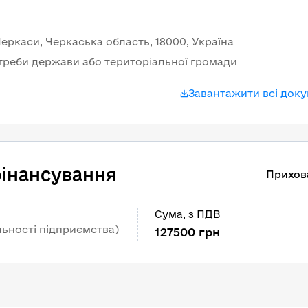
 Черкаси, Черкаська область, 18000, Україна
треби держави або територіальної громади
Завантажити всі док
інансування
Прихов
Сума
, 
з ПДВ
льності підприємства)
127500
грн