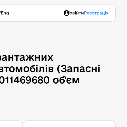
/
Eng
Увійти
Реєстрація
вантажних 
томобілів (Запасні 
011469680 об'єм 