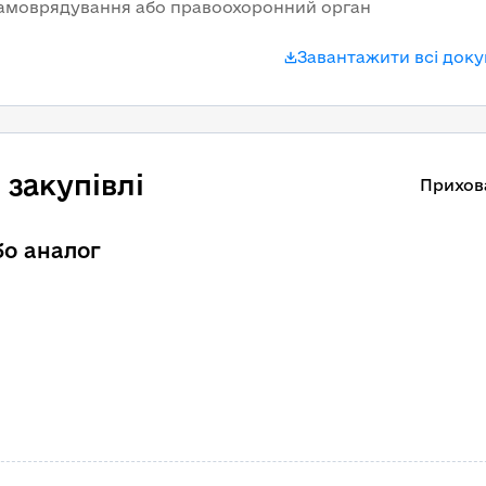
самоврядування або правоохоронний орган
Завантажити всі док
закупівлі
Прихов
бо аналог