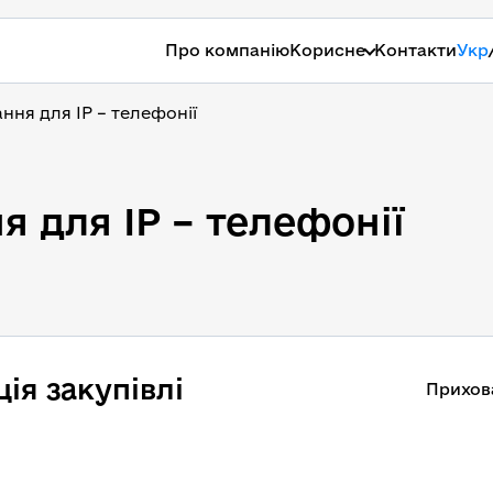
Про компанію
Корисне
Контакти
Укр
ня для IP – телефонії
 для IP – телефонії
ія закупівлі
Прихов