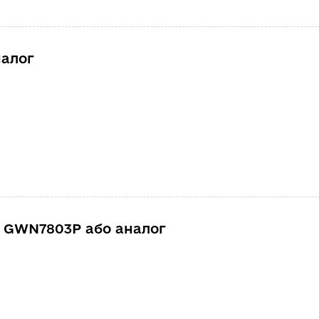
налог
 GWN7803Р або аналог