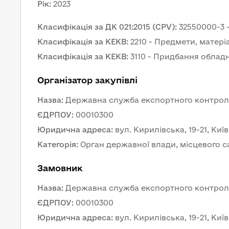
Рік
:
2023
Класифікація за ДК 021:2015 (CPV)
:
32550000-3 
Класифікація за КЕКВ
:
2210 - Предмети, матері
Класифікація за КЕКВ
:
3110 - Придбання облад
Організатор закупівлі
Назва
:
Державна служба експортного контрол
ЄДРПОУ
:
00010300
Юридична адреса
:
вул. Кирилівська, 19-21, Киї
Категорія
:
Орган державної влади, місцевого 
Замовник 
Назва
:
Державна служба експортного контрол
ЄДРПОУ
:
00010300
Юридична адреса
:
вул. Кирилівська, 19-21, Киї