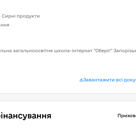
- Сирні продукти
ання
ьна загальноосвітня школа-інтернат "Оберіг" Запорізьк
Завантажити всі док
інансування
Прихов