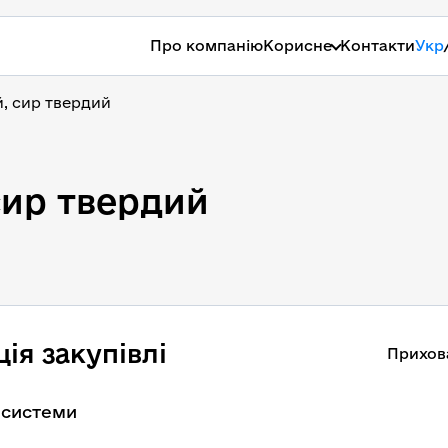
Про компанію
Корисне
Контакти
Укр
, сир твердий
сир твердий
ія закупівлі
Прихов
 системи