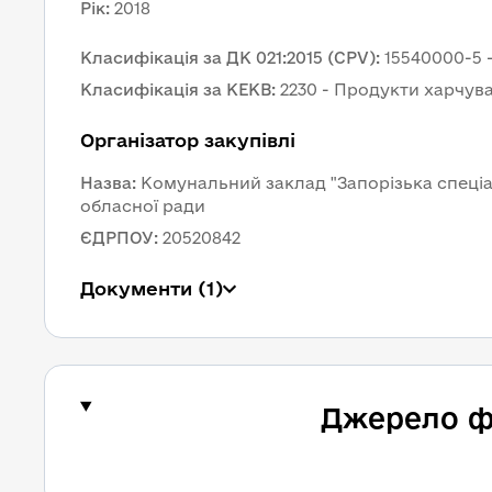
Рік
:
2018
Класифікація за ДК 021:2015 (CPV)
:
15540000-5 
Класифікація за КЕКВ
:
2230 - Продукти харчув
Організатор закупівлі
Назва
:
Комунальний заклад "Запорізька спеціал
обласної ради
ЄДРПОУ
:
20520842
Документи
 (1)
Джерело ф