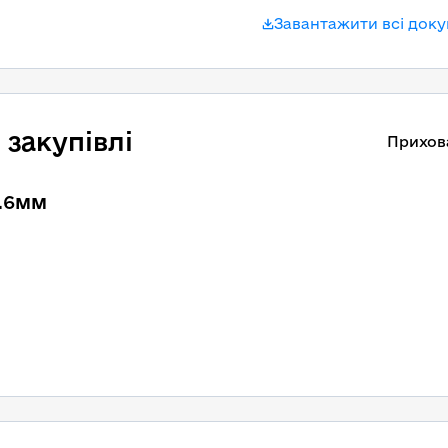
Завантажити всі док
закупівлі
Прихов
1.6мм