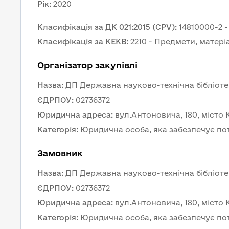
Рік
:
2020
Класифікація за ДК 021:2015 (CPV)
:
14810000-2 
Класифікація за КЕКВ
:
2210 - Предмети, матері
Організатор закупівлі
Назва
:
ДП Державна науково-технічна бібліоте
ЄДРПОУ
:
02736372
Юридична адреса
:
вул.Антоновича, 180, місто К
Категорія
:
Юридична особа, яка забезпечує по
Замовник 
Назва
:
ДП Державна науково-технічна бібліоте
ЄДРПОУ
:
02736372
Юридична адреса
:
вул.Антоновича, 180, місто К
Категорія
:
Юридична особа, яка забезпечує по