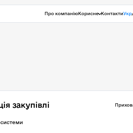
Про компанію
Корисне
Контакти
Укр
ія закупівлі
Прихов
 системи