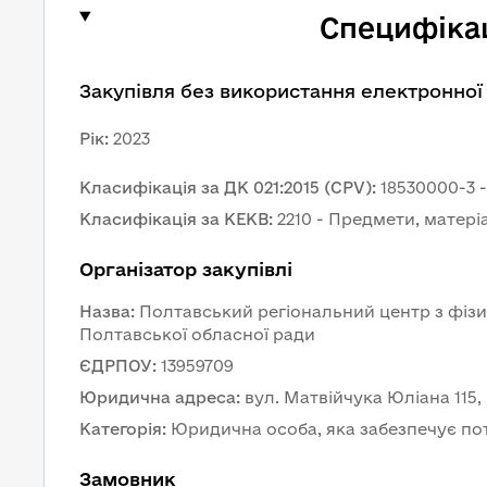
Специфікац
Закупівля без використання електронної
Рік
:
2023
Класифікація за ДК 021:2015 (CPV)
:
18530000-3 
Класифікація за КЕКВ
:
2210 - Предмети, матері
Організатор закупівлі
Назва
:
Полтавський регіональний центр з фізичн
Полтавської обласної ради
ЄДРПОУ
:
13959709
Юридична адреса
:
вул. Матвійчука Юліана 115,
Категорія
:
Юридична особа, яка забезпечує по
Замовник 