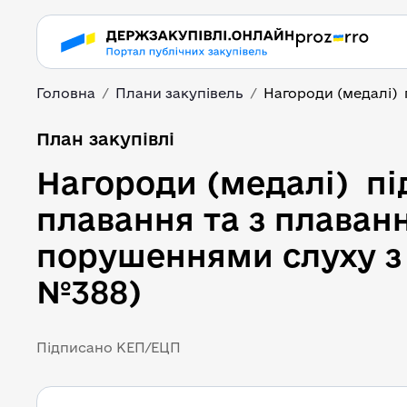
Головна
Плани закупівель
Нагороди (медалі)  
План закупівлі
Нагороди (медалі)  пі
плавання та з плаванн
порушеннями слуху з 19
№388)
Підписано КЕП/ЕЦП