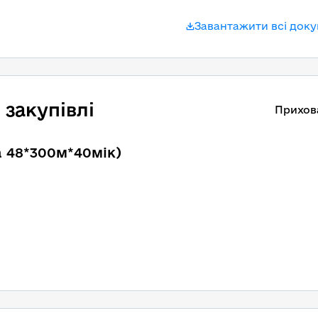
Завантажити всі док
закупівлі
Прихов
а 48*300м*40мік)