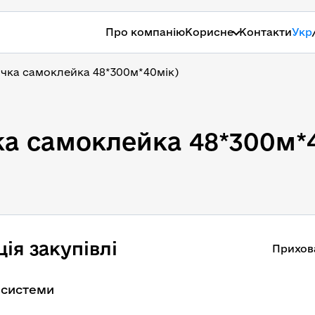
Про компанію
Корисне
Контакти
Укр
річка самоклейка 48*300м*40мік)
чка самоклейка 48*300м*
ія закупівлі
Прихов
 системи