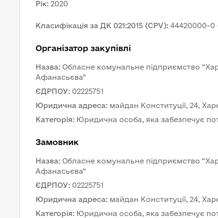
Рік
:
2020
Класифікація за ДК 021:2015 (CPV)
:
44420000-0 
Організатор закупівлі
Назва
:
Обласне комунальне підприємство “Харк
Афанасьєва“
ЄДРПОУ
:
02225751
Юридична адреса
:
майдан Конституції, 24, Харк
Категорія
:
Юридична особа, яка забезпечує по
Замовник 
Назва
:
Обласне комунальне підприємство “Харк
Афанасьєва“
ЄДРПОУ
:
02225751
Юридична адреса
:
майдан Конституції, 24, Харк
Категорія
:
Юридична особа, яка забезпечує по