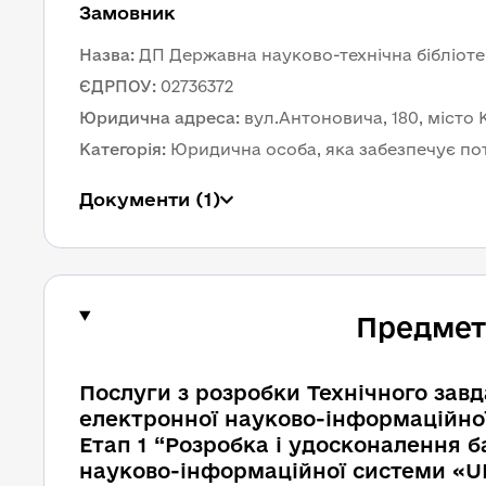
Замовник 
Назва
:
ДП Державна науково-технічна бібліоте
ЄДРПОУ
:
02736372
Юридична адреса
:
вул.Антоновича, 180, місто К
Категорія
:
Юридична особа, яка забезпечує по
Документи
 (1)
Предмет 
Послуги з розробки Технічного завд
електронної науково-інформаційної системи «URIS»”(
Етап 1 “Розробка і удосконалення б
науково-інформаційної системи «UR