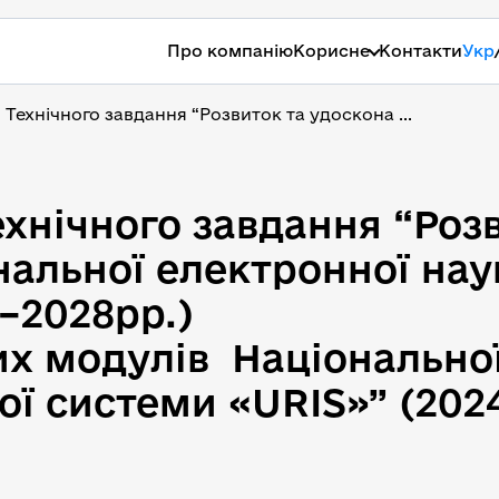
Про компанію
Корисне
Контакти
Укр
Технічного завдання “Розвиток та удоскона ...
хнічного завдання “Розв
альної електронної нау
р.)                          
х модулів  Національної
ї системи «URIS»” (2024