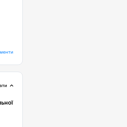
ументи
ати
ьної 