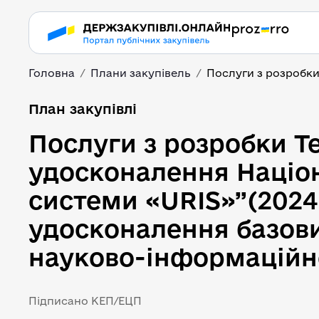
Головна
Плани закупівель
Послуги з розробки 
План закупівлі
Послуги з розробки Те
удосконалення Націон
системи «URIS»”(2024–2028р
удосконалення базови
науково-інформаційно
Підписано КЕП/ЕЦП