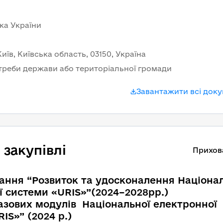
ка України
иїв, Київська область, 03150, Україна
треби держави або територіальної громади
Завантажити всі док
закупівлі
Прихов
ання “Розвиток та удосконалення Націонал
2024–2028рр.)                                 
азових модулів  Національної електронної 
IS»” (2024 р.)