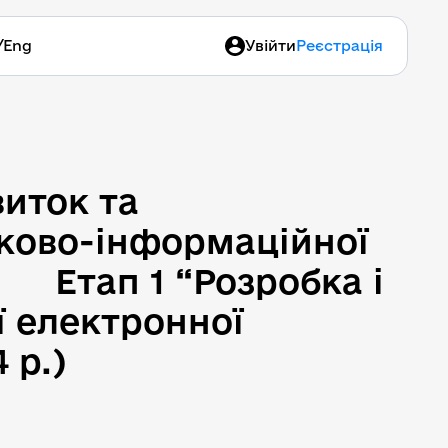
/
Eng
Увійти
Реєстрація
иток та 
ково-інформаційної 
       Етап 1 “Розробка і 
 електронної 
 р.)