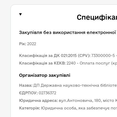
Специфікац
Закупівля без використання електронної
Рік
:
2022
Класифікація за ДК 021:2015 (CPV)
:
73300000-5 
Класифікація за КЕКВ
:
2240 - Оплата послуг (
Організатор закупівлі
Назва
:
ДП Державна науково-технічна бібліоте
ЄДРПОУ
:
02736372
Юридична адреса
:
вул.Антоновича, 180, місто К
Категорія
:
Юридична особа, яка забезпечує по