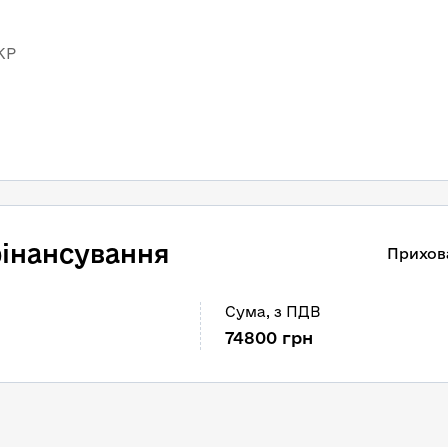
КР
інансування
Прихов
Сума
, 
з ПДВ
74800
грн