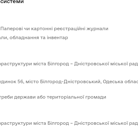
 системи
- Паперові чи картонні реєстраційні журнали
али, обладнання та інвентар
раструктури міста Білгород – Дністровської міської ра
нок 56, місто Білгород-Дністровський, Одеська област
треби держави або територіальної громади
раструктури міста Білгород – Дністровської міської ра