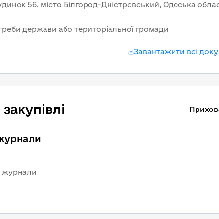
нок 56, місто Білгород-Дністровський, Одеська област
треби держави або територіальної громади
Завантажити всі док
закупівлі
Прихов
 журнали 
і журнали