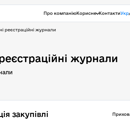
Про компанію
Корисне
Контакти
Укр
ні реєстраційні журнали 
 реєстраційні журнали 
нали 
ія закупівлі
Прихов