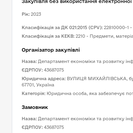
Закупівля без використання електронної
Рік
:
2023
Класифікація за ДК 021:2015 (CPV)
:
22810000-1 
Класифікація за КЕКВ
:
2210 - Предмети, матері
Організатор закупівлі
Назва
:
Департамент економіки та розвитку інф
ЄДРПОУ
:
43687075
Юридична адреса
:
ВУЛИЦЯ МИХАЙЛІВСЬКА, буди
67701, Україна
Категорія
:
Юридична особа, яка забезпечує по
Замовник 
Назва
:
Департамент економіки та розвитку інф
ЄДРПОУ
:
43687075