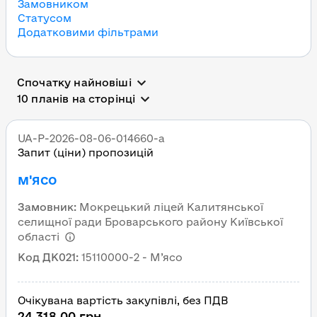
Замовником
Статусом
Додатковими фільтрами
Всі державні тендери в 
Спочатку найновіші
10 планів на сторінці
UA-P-2026-08-06-014660-a
Запит (ціни) пропозицій
м'ясо
Замовник
:
Мокрецький ліцей Калитянської
селищної ради Броварського району Київської
області
Код ДК021
:
15110000-2 - М’ясо
Очікувана вартість закупівлі, без ПДВ
24 318,00 грн.