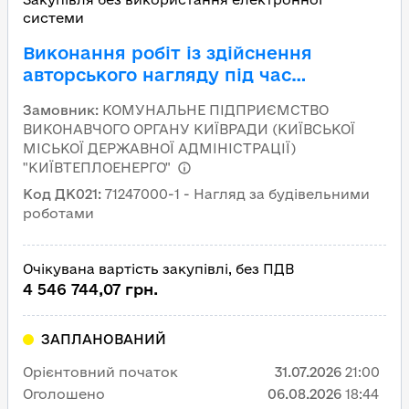
системи
Виконання робіт із здійснення
авторського нагляду під час
будівництва об'єкта: «Будівництво
Замовник
:
КОМУНАЛЬНЕ ПІДПРИЄМСТВО
перетинки від *** (6 пусковий
ВИКОНАВЧОГО ОРГАНУ КИЇВРАДИ (КИЇВСЬКОЇ
комплекс)
МІСЬКОЇ ДЕРЖАВНОЇ АДМІНІСТРАЦІЇ)
"КИЇВТЕПЛОЕНЕРГО"
Код ДК021
:
71247000-1 - Нагляд за будівельними
роботами
Очікувана вартість закупівлі, без ПДВ
4 546 744,07 грн.
ЗАПЛАНОВАНИЙ
Орієнтовний початок
31.07.2026
21:00
Оголошено
06.08.2026
18:44