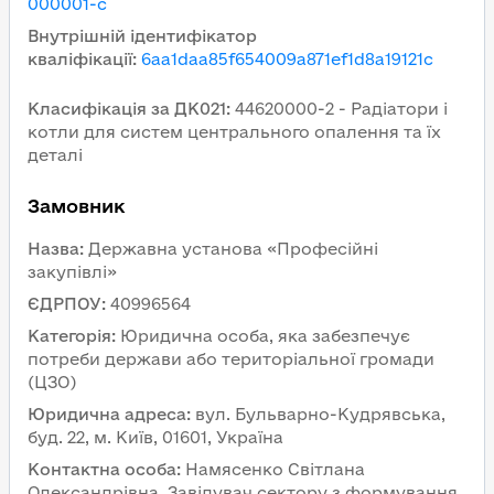
000001-c
Внутрішній ідентифікатор
кваліфікації
:
6aa1daa85f654009a871ef1d8a19121c
Класифікація за ДК021
:
44620000-2 - Радіатори і
котли для систем центрального опалення та їх
деталі
Замовник
Назва
:
Державна установа «Професійні
закупівлі»
ЄДРПОУ
:
40996564
Категорія
:
Юридична особа, яка забезпечує
потреби держави або територіальної громади
(ЦЗО)
Юридична адреса
:
вул. Бульварно-Кудрявська,
буд. 22, м. Київ, 01601, Україна
Контактна особа
:
Намясенко Світлана
Олександрівна, Завідувач сектору з формування