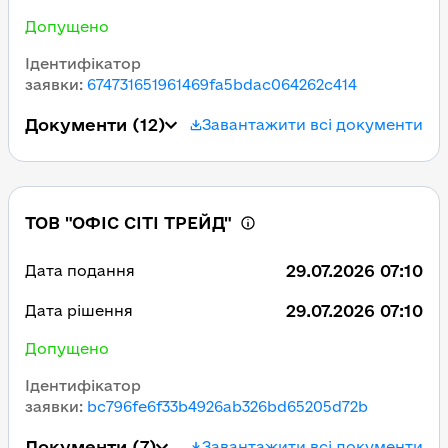
Допущено
Ідентифікатор
заявки
:
674731651961469fa5bdac064262c414
Документи
(12)
Завантажити всі документи
ТОВ "ОФІС СІТІ ТРЕЙД"
29.07.2026 07:10
Дата подання
29.07.2026 07:10
Дата рішення
Допущено
Ідентифікатор
заявки
:
bc796fe6f33b4926ab326bd65205d72b
Документи
(7)
Завантажити всі документи