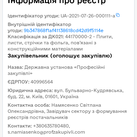
Інформація про реєстр
Ідентифікатор угоди
:
UA-2021-07-26-000111-a
Внутрішній ідентифікатор
угоди
:
9b347868f1af41138618cd42d9f5114e
Класифікація за ДК021
:
44170000-2 - Плити,
листи, стрічки та фольга, пов’язані з
конструкційними матеріалами
Закупівельник (оголошує закупівлю)
Назва
:
Державна установа «Професійні
закупівлі»
ЄДРПОУ
:
40996564
Юридична адреса
:
вул. Бульварно-Кудрявська,
буд. 22, м. Київ, 01601, Україна
Контактна особа
:
Намясенко Світлана
Олександрівна, Завідувач сектору з формування
реєстрів постачальників
Контакти
:
+380635780480,
s.namiasenko@profzakupivli.com