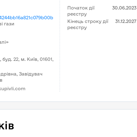
Початок дії
30.06.2023
реєстру
4244bb16a821c079b00b
Кінець строку дії
31.12.2027
і гази
реєстру
влі»
уд. 22, м. Київ, 01601,
дрівна, Завідувач
в
upivli.com
ків