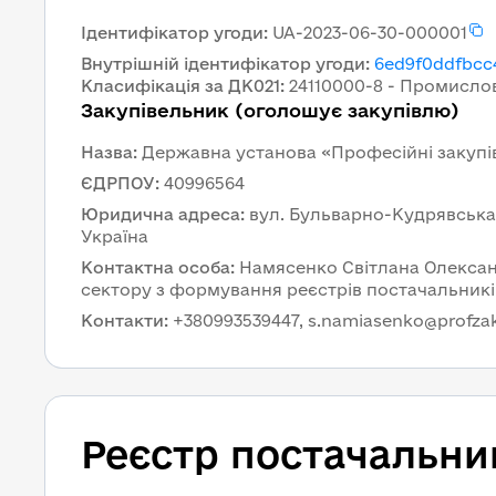
Ідентифікатор угоди
:
UA-2023-06-30-000001
Внутрішній ідентифікатор угоди
:
6ed9f0ddfbcc
Класифікація за ДК021
:
24110000-8 - Промислов
Закупівельник (оголошує закупівлю)
Назва
:
Державна установа «Професійні закупі
ЄДРПОУ
:
40996564
Юридична адреса
:
вул. Бульварно-Кудрявська, б
Україна
Контактна особа
:
Намясенко Світлана Олексан
сектору з формування реєстрів постачальникі
Контакти
:
+380993539447, s.namiasenko@profzak
Реєстр постачальни