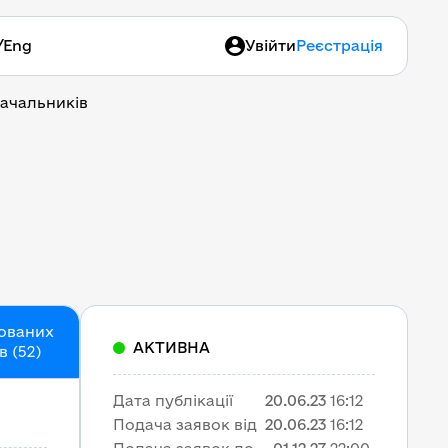
/
Eng
Увійти
Реєстрація
тачальників
кованих
АКТИВНА
 (52)
Дата публікації
20.06.23
16:12
Подача заявок від
20.06.23
16:12