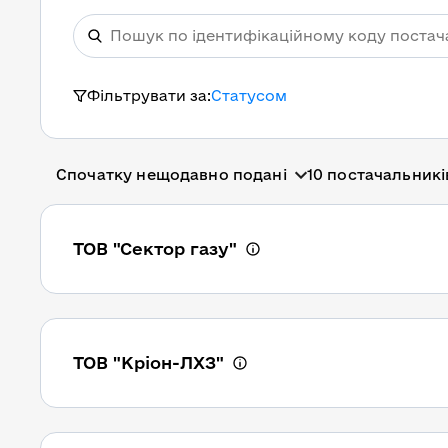
Фільтрувати за:
Статусом
Спочатку нещодавно подані
10 постачальникі
ТОВ "Сектор газу"
ТОВ "Кріон-ЛХЗ"