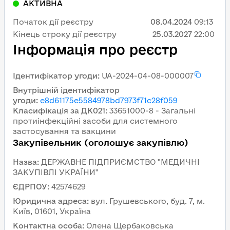
АКТИВНА
Початок дії реєстру
08.04.2024
09:13
Кінець строку дії реєстру
25.03.2027
22:00
Інформація про реєстр
Ідентифікатор угоди
:
UA-2024-04-08-000007
Внутрішній ідентифікатор
угоди
:
e8d61175e5584978bd7973f71c28f059
Класифікація за ДК021
:
33651000-8 - Загальні
протиінфекційні засоби для системного
застосування та вакцини
Закупівельник (оголошує закупівлю)
Назва
:
ДЕРЖАВНЕ ПІДПРИЄМСТВО "МЕДИЧНІ
ЗАКУПІВЛІ УКРАЇНИ"
ЄДРПОУ
:
42574629
Юридична адреса
:
вул. Грушевського, буд. 7, м.
Київ, 01601, Україна
Контактна особа
:
Олена Щербаковська