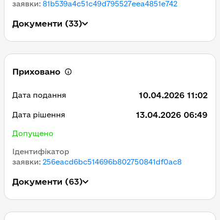
заявки
:
81b539a4c51c49d795527eea4851e742
Документи
(33)
Приховано
10.04.2026 11:02
Дата подання
13.04.2026 06:49
Дата рішення
Допущено
Ідентифікатор
заявки
:
256eacd6bc514696b802750841df0ac8
Документи
(63)