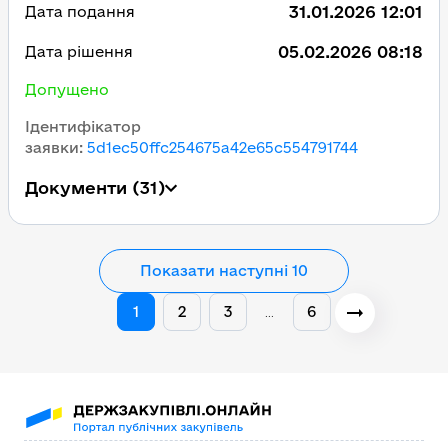
31.01.2026 12:01
Дата подання
05.02.2026 08:18
Дата рішення
Допущено
Ідентифікатор
заявки
:
5d1ec50ffc254675a42e65c554791744
Документи
(31)
Показати наступні 10
1
2
3
6
…