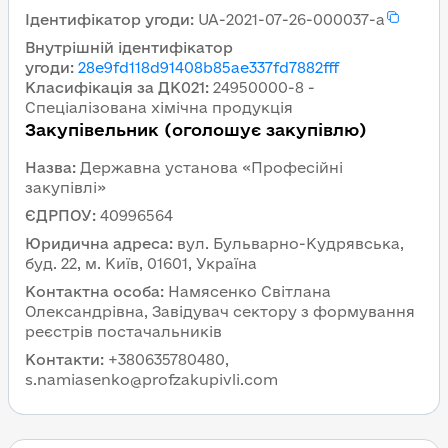
Ідентифікатор угоди
:
UA-2021-07-26-000037-a
Внутрішній ідентифікатор
угоди
:
28e9fd118d91408b85ae337fd7882fff
Класифікація за ДК021
:
24950000-8 -
Спеціалізована хімічна продукція
Закупівельник (оголошує закупівлю)
Назва
:
Державна установа «Професійні
закупівлі»
ЄДРПОУ
:
40996564
Юридична адреса
:
вул. Бульварно-Кудрявська,
буд. 22, м. Київ, 01601, Україна
Контактна особа
:
Намясенко Світлана
Олександрівна, Завідувач сектору з формування
реєстрів постачальників
Контакти
:
+380635780480,
s.namiasenko@profzakupivli.com