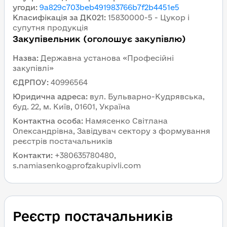
угоди
:
9a829c703beb491983766b7f2b4451e5
Класифікація за ДК021
:
15830000-5 - Цукор і
супутня продукція
Закупівельник (оголошує закупівлю)
Назва
:
Державна установа «Професійні
закупівлі»
ЄДРПОУ
:
40996564
Юридична адреса
:
вул. Бульварно-Кудрявська,
буд. 22, м. Київ, 01601, Україна
Контактна особа
:
Намясенко Світлана
Олександрівна, Завідувач сектору з формування
реєстрів постачальників
Контакти
:
+380635780480,
s.namiasenko@profzakupivli.com
Реєстр постачальників