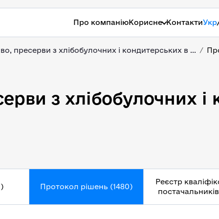
Про компанію
Корисне
Контакти
Укр
во, пресерви з хлібобулочних і кондитерських в ...
Пр
серви з хлібобулочних і
Реєстр кваліфі
)
Протокол рішень (1480)
постачальників 