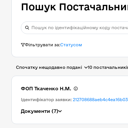
Пошук Постачальни
Фільтрувати за:
Статусом
Спочатку нещодавно подані
10 постачальникі
ФОП Ткаченко Н.М.
Ідентифікатор заявки
:
212708688aeb4c4ea16b03
Документи
(7)