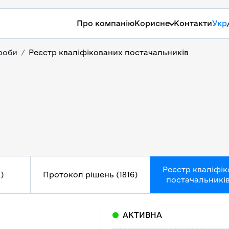
Про компанію
Корисне
Контакти
Укр
роби
Реєстр кваліфікованих постачальників
Реєстр кваліфі
)
Протокол рішень (1816)
постачальників 
АКТИВНА