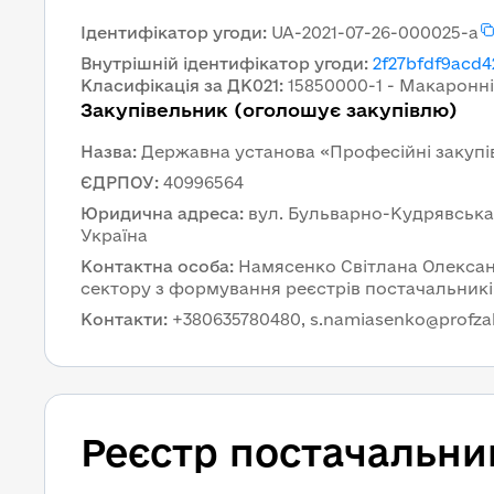
Ідентифікатор угоди
:
UA-2021-07-26-000025-a
Внутрішній ідентифікатор угоди
:
2f27bfdf9acd
Класифікація за ДК021
:
15850000-1 - Макаронн
Закупівельник (оголошує закупівлю)
Назва
:
Державна установа «Професійні закупі
ЄДРПОУ
:
40996564
Юридична адреса
:
вул. Бульварно-Кудрявська, б
Україна
Контактна особа
:
Намясенко Світлана Олексан
сектору з формування реєстрів постачальникі
Контакти
:
+380635780480, s.namiasenko@profza
Реєстр постачальни