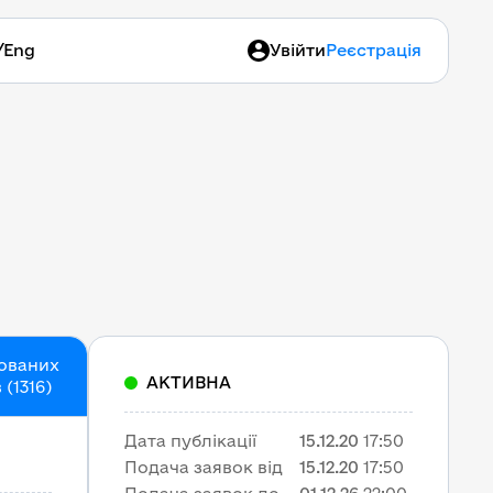
/
Eng
Увійти
Реєстрація
кованих
АКТИВНА
(1316)
Дата публікації
15.12.20
17:50
Подача заявок від
15.12.20
17:50