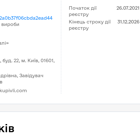
Початок дії
26.07.2021
реєстру
42a0b37f06cbda2ead44
Кінець строку дії
31.12.2026
і вироби
реєстру
влі»
уд. 22, м. Київ, 01601,
дрівна, Завідувач
в
kupivli.com
ків