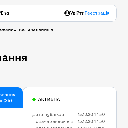
/
Eng
Увійти
Реєстрація
кованих постачальників
нання
кованих
АКТИВНА
 (85)
Дата публікації
15.12.20
17:50
Подача заявок від
15.12.20
17:50