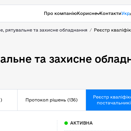
Про компанію
Корисне
Контакти
Укр
, рятувальне та захисне обладнання
Реєстр кваліфі
альне та захисне облад
Реєстр кваліфі
)
Протокол рішень (136)
постачальників
АКТИВНА