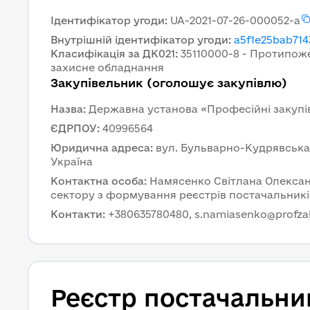
Ідентифікатор угоди
:
UA-2021-07-26-000052-a
Внутрішній ідентифікатор угоди
:
a5f1e25bab714
Класифікація за ДК021
:
35110000-8 - Протипож
захисне обладнання
Закупівельник (оголошує закупівлю)
Назва
:
Державна установа «Професійні закупі
ЄДРПОУ
:
40996564
Юридична адреса
:
вул. Бульварно-Кудрявська, б
Україна
Контактна особа
:
Намясенко Світлана Олексан
сектору з формування реєстрів постачальникі
Контакти
:
+380635780480, s.namiasenko@profza
Реєстр постачальни