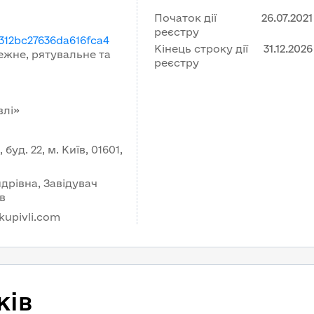
Початок дії
26.07.2021
реєстру
312bc27636da616fca4
Кінець строку дії
31.12.2026
ежне, рятувальне та
реєстру
влі»
уд. 22, м. Київ, 01601,
дрівна, Завідувач
в
kupivli.com
ків