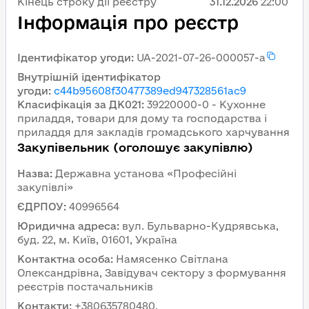
Кінець строку дії реєстру
31.12.2026
22:00
Інформація про реєстр
Ідентифікатор угоди
:
UA-2021-07-26-000057-a
Внутрішній ідентифікатор
угоди
:
c44b95608f30477389ed947328561ac9
Класифікація за ДК021
:
39220000-0 - Кухонне
приладдя, товари для дому та господарства і
приладдя для закладів громадського харчування
Закупівельник (оголошує закупівлю)
Назва
:
Державна установа «Професійні
закупівлі»
ЄДРПОУ
:
40996564
Юридична адреса
:
вул. Бульварно-Кудрявська,
буд. 22, м. Київ, 01601, Україна
Контактна особа
:
Намясенко Світлана
Олександрівна, Завідувач сектору з формування
реєстрів постачальників
Контакти
:
+380635780480,