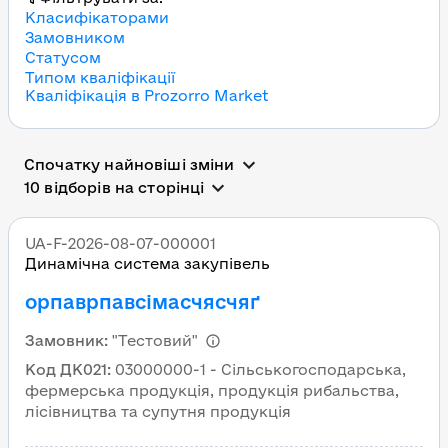
Класифікаторами
Замовником
Статусом
Типом кваліфікації
Кваліфікація в Prozorro Market
Всі державні тендери в 
Спочатку найновіші зміни
10 відборів на сторінці
UA-F-2026-08-07-000001
Динамічна система закупівель
орпаврпавсімасчясчяґ
Замовник
:
"Тестовий"
Код ДК021
:
03000000-1 - Сільськогосподарська,
фермерська продукція, продукція рибальства,
лісівництва та супутня продукція