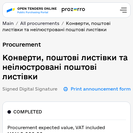
Main
All procurements
Конверти, поштові
листівки та неілюстровані поштові листівки
Конверти, поштові лист
Procurement
Конверти, поштові листівки та
неілюстровані поштові
листівки
Signed Digital Signature
Print announcement form
COMPLETED
Procurement expected value, VAT included