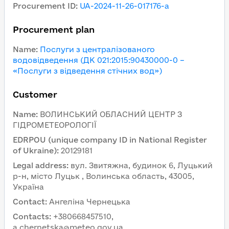
Procurement ID
:
UA-2024-11-26-017176-a
Procurement plan
Name
:
Послуги з централізованого
водовідведення (ДК 021:2015:90430000-0 –
«Послуги з відведення стічних вод»)
Customer
Name
:
ВОЛИНСЬКИЙ ОБЛАСНИЙ ЦЕНТР З
ГІДРОМЕТЕОРОЛОГІЇ
EDRPOU (unique company ID in National Register
of Ukraine)
:
20129181
Legal address
:
вул. Звитяжна, будинок 6, Луцький
р-н, місто Луцьк , Волинська область, 43005,
Україна
Contact
:
Ангеліна Чернецька
Contacts
:
+380668457510,
a.chernetska@meteo.gov.ua