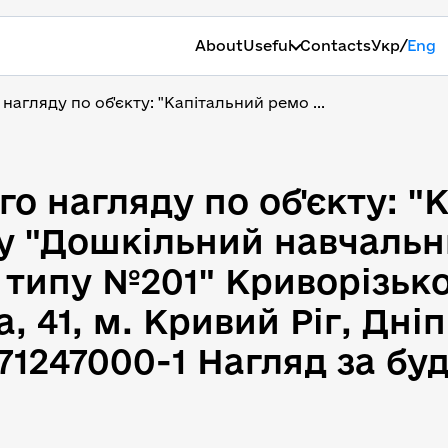
/
About
Useful
Contacts
Укр
Eng
нагляду по об'єкту: "Капітальний ремо ...
го нагляду по об'єкту: 
го нагляду по об'єкту: 
 "Дошкільний навчальни
типу №201" Криворізької
, 41, м. Кривий Ріг, Дн