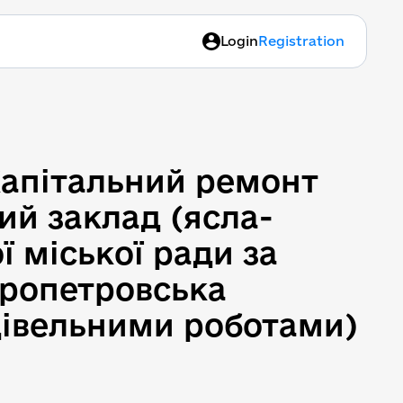
Login
Registration
"Капітальний ремонт Ком
"Капітальний ремонт
й заклад (ясла-
 міської ради за
іпропетровська