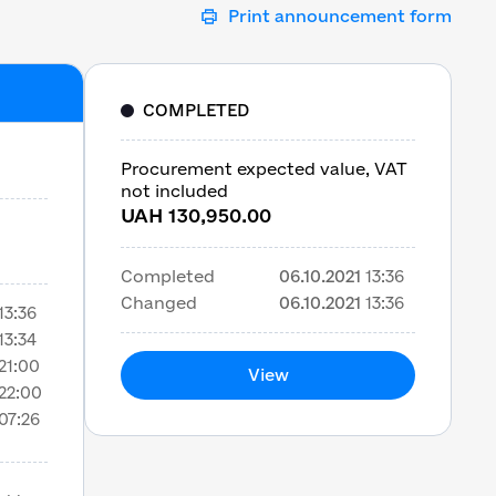
Print announcement form
COMPLETED
Procurement expected value, VAT
not included
UAH 130,950.00
Completed
06.10.2021
13:36
Changed
06.10.2021
13:36
13:36
13:34
21:00
View
22:00
07:26