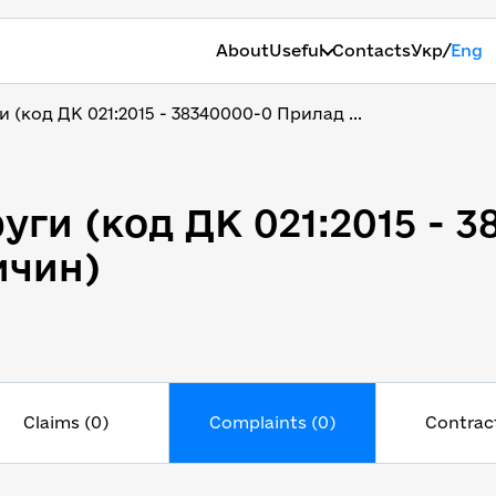
/
About
Useful
Contacts
Укр
Eng
 (код ДК 021:2015 - 38340000-0 Прилад ...
уги (код ДК 021:2015 -
уги (код ДК 021:2015 - 
ичин)
Claims (0)
Complaints (0)
Contract