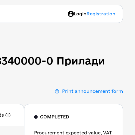
Login
Registration
 38340000-0 Прилади для
38340000-0 Прилади
Print announcement form
s (1)
COMPLETED
Procurement expected value, VAT