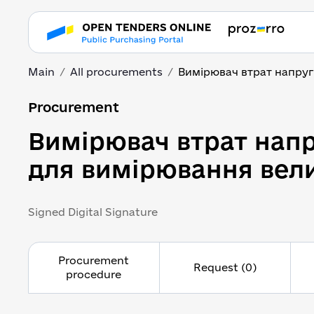
Main
All procurements
Вимірювач втрат напруги
Вимірювач втрат напр
Procurement
Вимірювач втрат напр
для вимірювання вел
Signed Digital Signature
Procurement
Request (0)
procedure