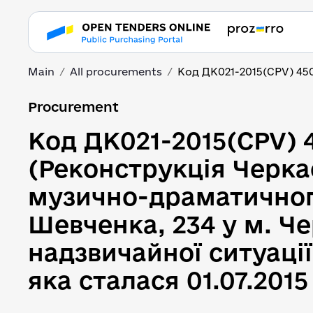
Main
All procurements
Код ДК021-2015(CPV) 450
Код ДК021-2015(CPV) 4
Procurement
Код ДК021-2015(CPV) 
(Реконструкція Черка
музично-драматичного 
Шевченка, 234 у м. Че
надзвичайної ситуаці
яка сталася 01.07.2015