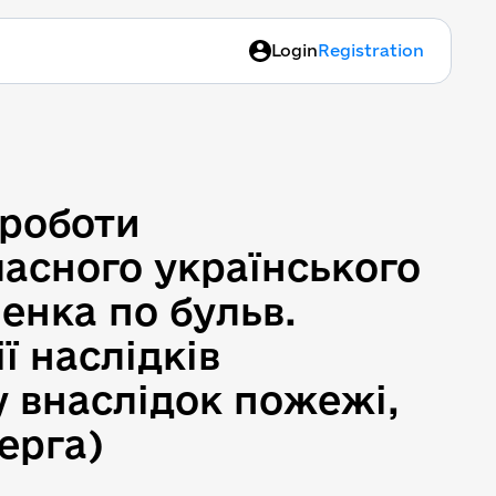
Login
Registration
роботи (Реконструкція Ч
 роботи
ласного українського
енка по бульв.
ї наслідків
у внаслідок пожежі,
черга)