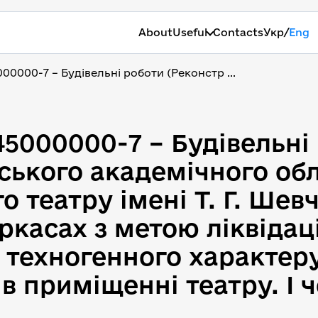
/
About
Useful
Contacts
Укр
Eng
00000-7 – Будівельні роботи (Реконстр ...
5000000-7 – Будівельні 
45000000-7 – Будівельні
ського академічного об
театру імені Т. Г. Шевч
ркасах з метою ліквідаці
ї техногенного характер
 в приміщенні театру. І 