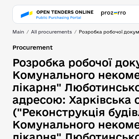
Main
All procurements
Розробка робочої докумен
Розробка робочої доку
Procurement
Розробка робочої доку
Комунального некоме
лікарня" Люботинської
адресою: Харківська о
("Реконструкція будівл
Комунального некоме
лікарня" Люботинської