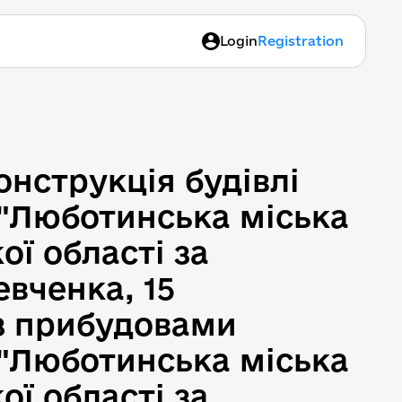
Login
Registration
конструкція будівлі Ком
онструкція будівлі
"Люботинська міська
ої області за
евченка, 15
" з прибудовами
"Люботинська міська
ої області за