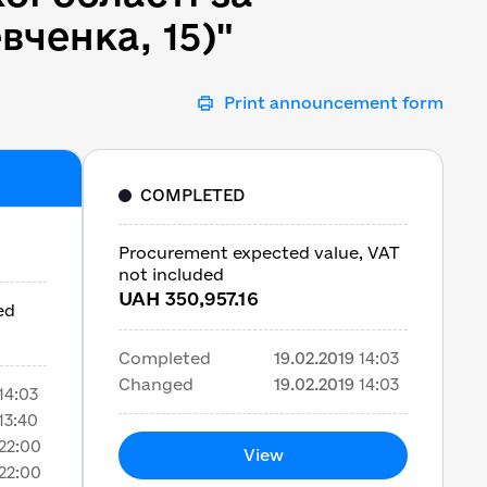
вченка, 15)"
Print announcement form
COMPLETED
Procurement expected value, VAT
not included
UAH 350,957.16
ed
Completed
19.02.2019
14:03
Changed
19.02.2019
14:03
14:03
13:40
22:00
View
22:00