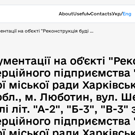
/
About
Useful
Contacts
Укр
Eng
тації на об'єкті "Реконструкція буді ...
ментації на об'єкті "Ре
ментації на об'єкті "Рек
рційного підприємства 
 міської ради Харківськ
бл., м. Люботин, вул. Ш
і літ. "А-2", "Б-3", "В-3
рційного підприємства 
 міської ради Харківськ