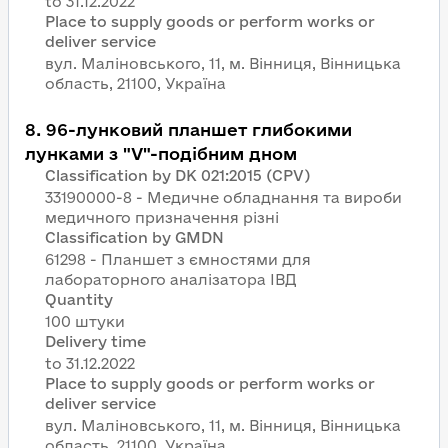
Place to supply goods or perform works or
deliver service
вул. Маліновського, 11, м. Вінниця, Вінницька
область, 21100, Україна
8
.
96-лунковий планшет глибокими
лунками з "V"-подібним дном
Classification by DK 021:2015 (CPV)
33190000-8 - Медичне обладнання та вироби
медичного призначення різні
Classification by GMDN
61298 - Планшет з ємностями для
лабораторного аналізатора ІВД
Quantity
100 штуки
Delivery time
Place to supply goods or perform works or
deliver service
вул. Маліновського, 11, м. Вінниця, Вінницька
область, 21100, Україна