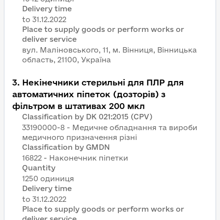
Delivery time
Place to supply goods or perform works or
deliver service
вул. Маліновського, 11, м. Вінниця, Вінницька
область, 21100, Україна
3
.
Некінечники стерильні для ПЛР для
автоматичних піпеток (дозторів) з
фільтром в штативах 200 мкл
Classification by DK 021:2015 (CPV)
33190000-8 - Медичне обладнання та вироби
медичного призначення різні
Classification by GMDN
16822 - Наконечник піпетки
Quantity
1250 одиниця
Delivery time
Place to supply goods or perform works or
deliver service