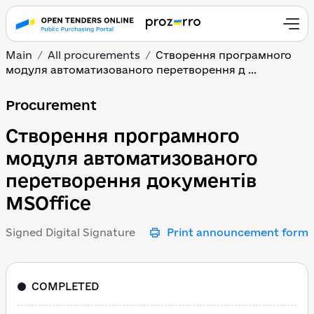
Main
All procurements
Створення програмного
модуля автоматизованого перетворення д ...
Створення програмного
Procurement
Створення програмного
модуля автоматизованого
перетворення документів
MSOffice
Signed Digital Signature
Print announcement form
COMPLETED