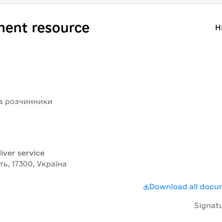
ment resource
H
та розчинники
iver service
ть, 17300, Україна
Download all doc
Signat