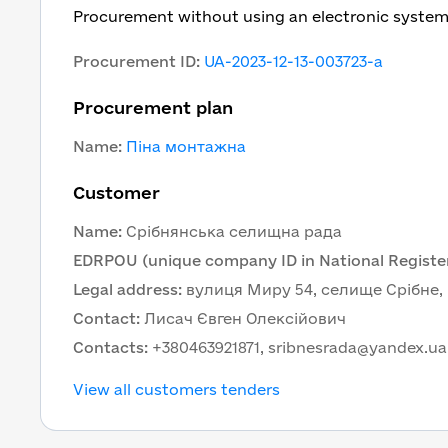
Procurement without using an electronic syste
Procurement ID
:
UA-2023-12-13-003723-a
Procurement plan
Name
:
Піна монтажна
Customer
Name
:
Cрібнянська селищна рада
EDRPOU (unique company ID in National Register
Legal address
:
вулиця Миру 54, селище Срібне, Ч
Contact
:
Лисач Євген Олексійович
Contacts
:
+380463921871, sribnesrada@yandex.ua
View all customers tenders