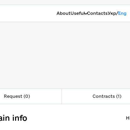
/
About
Useful
Contacts
Укр
Eng
Request (0)
Contracts (1)
in info
H