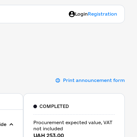
Login
Registration
Print announcement form
COMPLETED
Procurement expected value, VAT
ide
not included
UAH 253.00