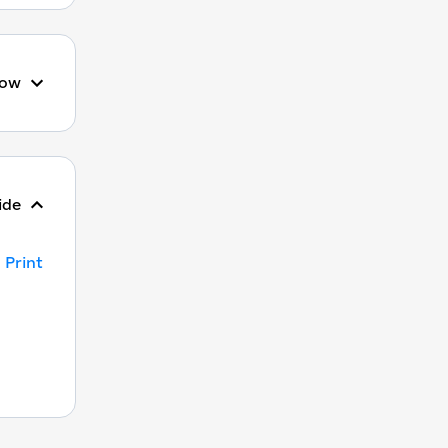
ow
ide
Print