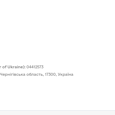
m
 of Ukraine)
:
04412573
ернігівська область, 17300, Україна