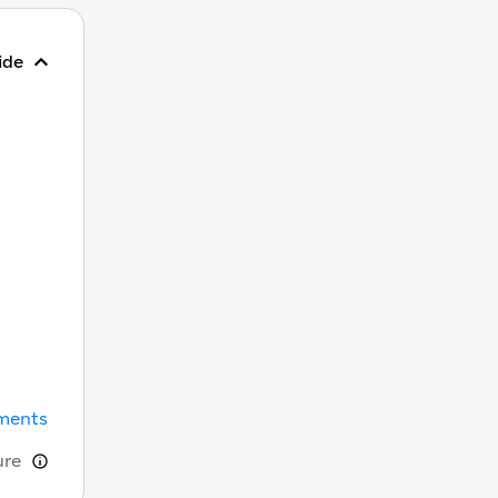
ide
uments
ure