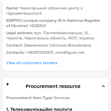
Name
:
Чернігівський обласний центр з
гідрометеорології
EDRPOU (unique company ID in National Register
of Ukraine)
:
14228824
Legal address
:
вул. Пантелеймонівська, 12,
Чернігів, Чернігівська область, 14017, Україна
Contact
:
Омеляненко Світлана Михайлівна
Contacts
:
+380972563207, osm80@ukr.net
View all customers tenders
Procurement resource
Procurement Item Type
:
Services
1
.
Телекомунікаційні послуги