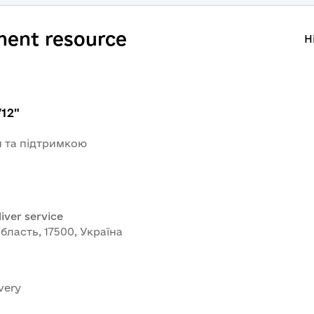
ment resource
H
12"
ми та підтримкою
iver service
область, 17500, Україна
ivery