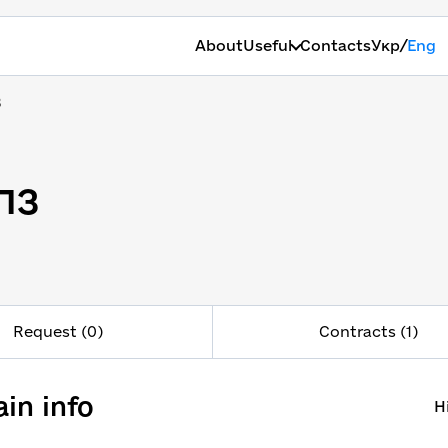
/
About
Useful
Contacts
Укр
Eng
З
ПЗ
ПЗ
Request (0)
Contracts (1)
in info
H