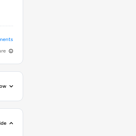
uments
ure
ow
ide