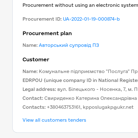
Procurement without using an electronic syste
Procurement ID
:
UA-2022-01-19-000874-b
Procurement plan
Name
:
Авторський супровід ПЗ
Customer
Name
:
Комунальне підприємство "Послуга" Прил
EDRPOU (unique company ID in National Register
Legal address
:
вул. Білецького - Носенка, 7, м. 
Contact
:
Свириденко Катерина Олександрівна
Contacts
:
+380463753161, kpposlugakp@ukr.net
View all customers tenders