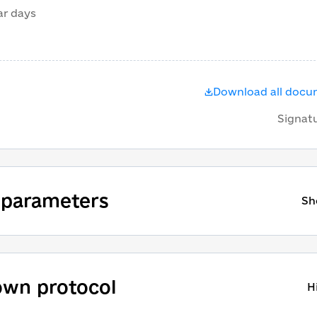
ar days
Download all doc
Signat
 parameters
Sh
wn protocol
H