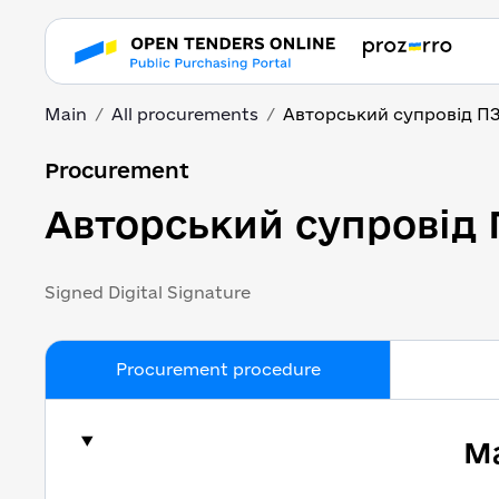
Main
All procurements
Авторський супровід П
Авторський супровід 
Procurement
Авторський супровід 
Signed Digital Signature
Procurement procedure
Ma