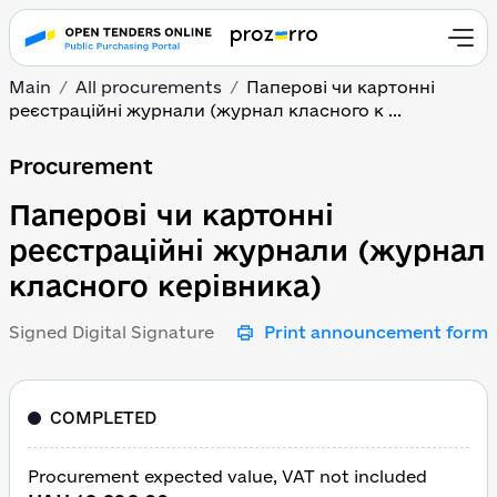
Main
All procurements
Паперові чи картонні
реєстраційні журнали (журнал класного к ...
Паперові чи картонні р
Procurement
Паперові чи картонні
реєстраційні журнали (журнал
класного керівника)
Signed Digital Signature
Print announcement form
COMPLETED
Procurement expected value, VAT not included