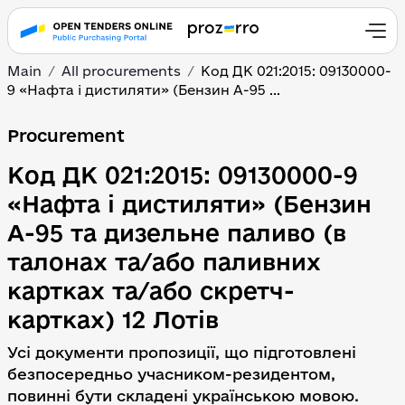
Main
All procurements
Код ДК 021:2015: 09130000-
9 «Нафта і дистиляти» (Бензин А-95 ...
Код ДК 021:2015: 09130
Procurement
Код ДК 021:2015: 09130000-9
«Нафта і дистиляти» (Бензин
А-95 та дизельне паливо (в
талонах та/або паливних
картках та/або скретч-
картках) 12 Лотів
Усі документи пропозиції, що підготовлені
безпосередньо учасником-резидентом,
повинні бути складені українською мовою.