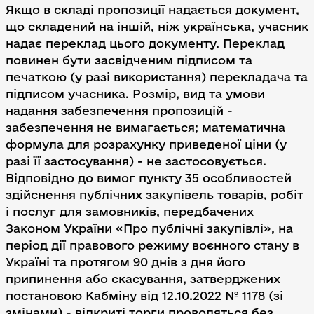
Якщо в складі пропозиції надається документ,
що складений на іншій, ніж українська, учасник
надає переклад цього документу. Переклад
повинен бути засвідченим підписом та
печаткою (у разі використання) перекладача та
підписом учасника. Розмір, вид та умови
надання забезпечення пропозицій -
забезпечення не вимагається; математична
формула для розрахунку приведеної ціни (у
разі її застосування) - не застосовується.
Відповідно до вимог пункту 35 особливостей
здійснення публічних закупівель товарів, робіт
і послуг для замовників, передбачених
Законом України «Про публічні закупівлі», на
період дії правового режиму воєнного стану в
Україні та протягом 90 днів з дня його
припинення або скасування, затверджених
постановою Кабміну від 12.10.2022 № 1178 (зі
змінами) - відкриті торги проводяться без