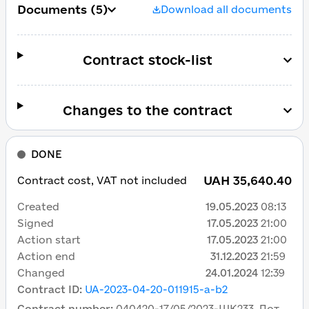
Documents
(5)
Download all documents
Contract stock-list
Changes to the contract
DONE
UAH 35,640.40
Contract cost, VAT not included
Created
19.05.2023
08:13
Signed
17.05.2023
21:00
Action start
17.05.2023
21:00
Action end
31.12.2023
21:59
Changed
24.01.2024
12:39
Contract ID
:
UA-2023-04-20-011915-a-b2
Contract number
:
040420-17/05/2023-ШК233_Лот