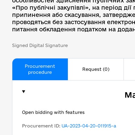
особливостей здійснення публічних зак
«Про публічні закупівлі», на період ді
припинення або скасування, затверджени
проводяться без застосування електрон
питання обкладення податком на додану
Signed Digital Signature
Procurement
Request (0)
procedure
Ma
Open bidding with features
Procurement ID
:
UA-2023-04-20-011915-a