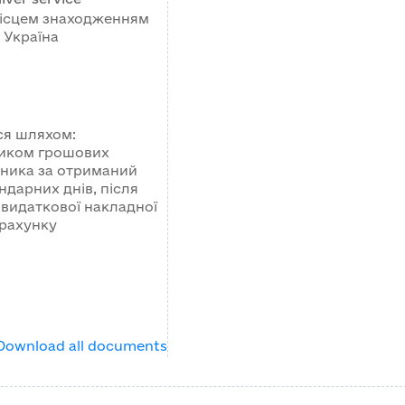
місцем знаходженням
 Україна
ся шляхом:
иком грошових
сника за отриманий
ндарних днів, після
видаткової накладної
 рахунку
Download all documents