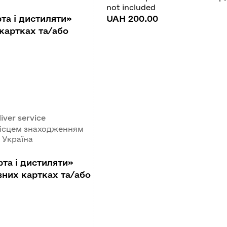
not included
та і дистиляти»
UAH 200.00
 картках та/або
iver service
місцем знаходженням
 Україна
фта і дистиляти»
вних картках та/або