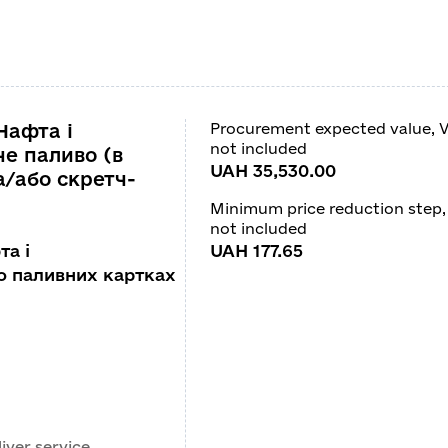
Нафта і
Procurement expected value, 
not included
не паливо (в
UAH 35,530.00
а/або скретч-
Minimum price reduction step,
not included
та і
UAH 177.65
о паливних картках
iver service