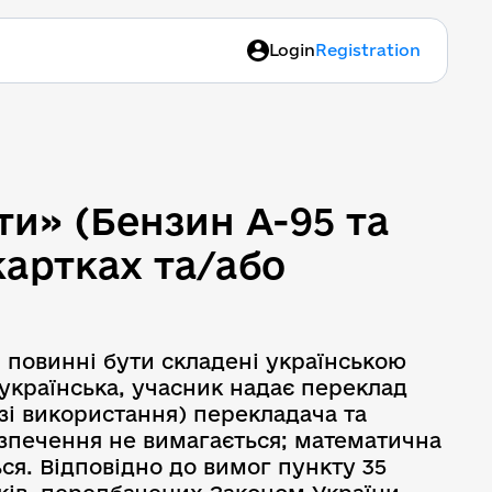
Login
Registration
ти» (Бензин А-95 та диз
ти» (Бензин А-95 та
картках та/або
 повинні бути складені українською
 українська, учасник надає переклад
зі використання) перекладача та
езпечення не вимагається; математична
ься. Відповідно до вимог пункту 35