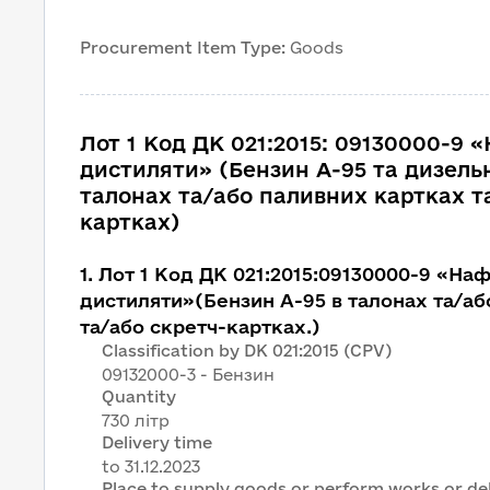
Procurement Item Type
:
Goods
Лот 1 Код ДК 021:2015: 09130000-9 «
дистиляти» (Бензин А-95 та дизель
талонах та/або паливних картках т
картках)
1
.
Лот 1 Код ДК 021:2015:09130000-9 «Наф
дистиляти»(Бензин А-95 в талонах та/аб
та/або скретч-картках.)
Classification by DK 021:2015 (CPV)
09132000-3 - Бензин
Quantity
730 літр
Delivery time
Place to supply goods or perform works or del