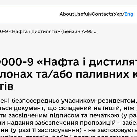
/
About
Useful
Contacts
Укр
Eng
0-9 «Нафта і дистиляти» (Бензин А-95 ...
0000-9 «Нафта і дистиля
0000-9 «Нафта і дистиля
алонах та/або паливних 
тів
влені безпосередньо учасником-резидентом,
ться документ, що складений на іншій, ніж
и засвідченим підписом та печаткою (у ра
ови надання забезпечення пропозицій - заб
 (у разі її застосування) - не застосовуєт