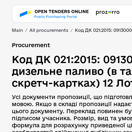
Main
All procurements
Код ДК 021:2015: 0913000
Код ДК 021:2015: 0913
Procurement
Код ДК 021:2015: 0913
дизельне паливо (в т
скретч-картках) 12 Ло
Усі документи пропозиції, що підгото
мовою. Якщо в складі пропозиції надає
цього документу. Переклад повинен бут
підписом учасника. Розмір, вид та ум
формула для розрахунку приведеної ціни