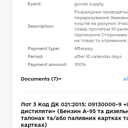
Event
:
goods supply
Розрахунки проводять
перерахування Замовн
коштів на рахунок Уча
Description
:
товар протягом 10 кале
підписання Сторонами 
на товар та отримання
Payment type
:
Afterpay
Period
:
after 10 calendar days
Payment amount
:
100%
Documents
(7)
Лот 3 Код ДК 021:2015: 09130000-9 «
дистиляти» (Бензин А-95 та дизель
талонах та/або паливних картках т
картках)