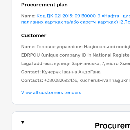
Procurement plan
Name
:
Код ДК 021:2015: 09130000-9 «Нафта і д
паливних картках та/або скретч-картках) 12 Ло
Customer
Name
:
Головне управління Національної поліці
EDRPOU (unique company ID in National Register
Legal address
:
вулиця Зарічанська, 7, місто Хм
Contact
:
Кучерук Іванна Андріївна
Contacts
:
+380382692436, kucheruk-ivanna@ukr.
View all customers tenders
Procurem