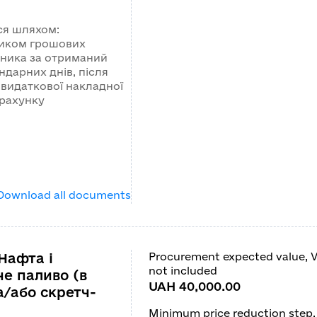
ся шляхом:
иком грошових
сника за отриманий
ндарних днів, після
видаткової накладної
 рахунку
Download all documents
Нафта і
Procurement expected value, 
not included
не паливо (в
UAH 40,000.00
а/або скретч-
Minimum price reduction step,