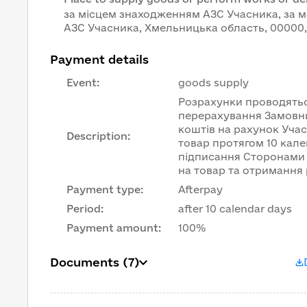
за місцем знаходженням АЗС Учасника, за 
АЗС Учасника, Хмельницька область, 00000,
Payment details
Event
:
goods supply
Розрахунки проводять
перерахування Замовн
коштів на рахунок Уча
Description
:
товар протягом 10 кале
підписання Сторонами 
на товар та отримання
Payment type
:
Afterpay
Period
:
after 10 calendar days
Payment amount
:
100%
Documents
(7)