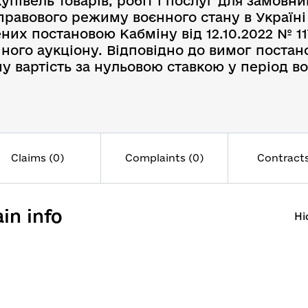
упівель товарів, робіт і послуг для замовн
ї правового режиму воєнного стану в Україні
х постановою Кабміну від 12.10.2022 № 1178
ного аукціону. Відповідно до вимог постано
 вартість за нульовою ставкою у період во
Claims (0)
Complaints (0)
Contracts
in info
Hi