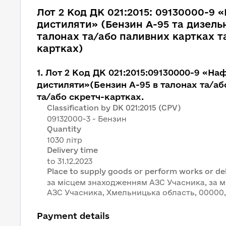
Лот 2 Код ДК 021:2015: 09130000-9 «
дистиляти» (Бензин А-95 та дизель
талонах та/або паливних картках т
картках)
1
.
Лот 2 Код ДК 021:2015:09130000-9 «Наф
дистиляти»(Бензин А-95 в талонах та/аб
та/або скретч-картках.
Classification by DK 021:2015 (CPV)
09132000-3 - Бензин
Quantity
1030 літр
Delivery time
Place to supply goods or perform works or del
за місцем знаходженням АЗС Учасника, за 
АЗС Учасника, Хмельницька область, 00000,
Payment details