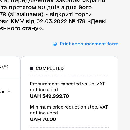
иків, передбачених Законом України
 та протягом 90 днів з дня його
 (зі змінами) - відкриті торги
ви КМУ від 02.03.2022 № 178 «Деякі
єнного стану».
Print announcement form
 (5)
COMPLETED
Procurement expected value, VAT
not included
de
UAH 549,999.70
Minimum price reduction step, VAT
not included
UAH 70.00