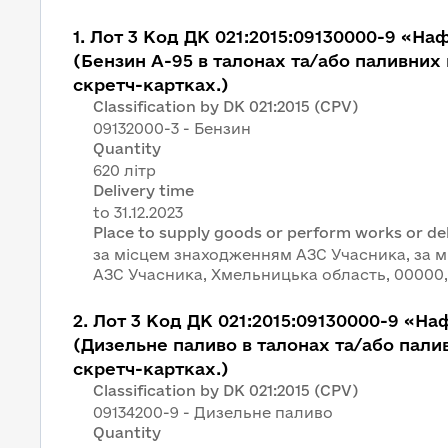
1
.
Лот 3 Код ДК 021:2015:09130000-9 «Наф
(Бензин А-95 в талонах та/або паливних
скретч-картках.)
Classification by DK 021:2015 (CPV)
09132000-3 - Бензин
Quantity
620 літр
Delivery time
Place to supply goods or perform works or del
за місцем знаходженням АЗС Учасника, за 
АЗС Учасника, Хмельницька область, 00000,
2
.
Лот 3 Код ДК 021:2015:09130000-9 «На
(Дизельне паливо в талонах та/або пали
скретч-картках.)
Classification by DK 021:2015 (CPV)
09134200-9 - Дизельне паливо
Quantity