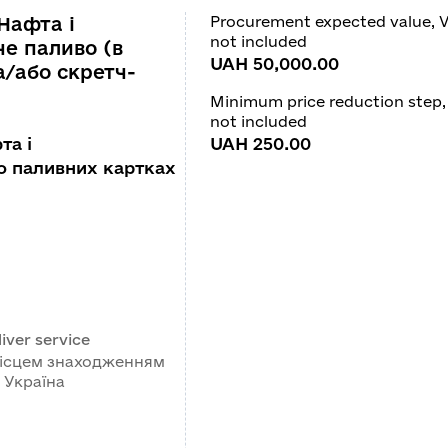
Нафта і
Procurement expected value, 
not included
не паливо (в
UAH 50,000.00
а/або скретч-
Minimum price reduction step,
not included
та і
UAH 250.00
о паливних картках
iver service
місцем знаходженням
 Україна