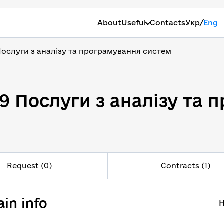
/
About
Useful
Contacts
Укр
Eng
Послуги з аналізу та програмування систем
-9 Послуги з аналізу та
-9 Послуги з аналізу та
Request (0)
Contracts (1)
in info
H