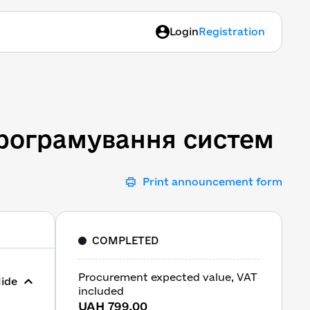
Login
Registration
 програмування систем
 програмування систем
Print announcement form
COMPLETED
Procurement expected value, VAT
ide
included
UAH 799.00