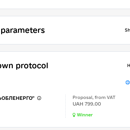
 parameters
S
wn protocol
H
Proposal, from VAT
ЬОБЛЕНЕРГО"
UAH 799.00
Winner