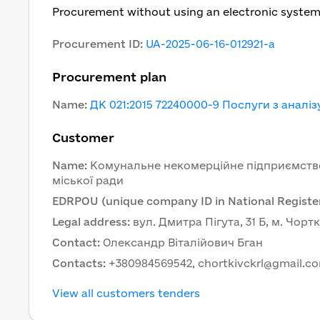
Procurement without using an electronic syste
Procurement ID
:
UA-2025-06-16-012921-a
Procurement plan
Name
:
ДК 021:2015 72240000-9 Послуги з аналі
Customer
Name
:
Комунальне некомерційне підприємство 
EDRPOU (unique company ID in National Register
Legal address
:
вул. Дмитра Пігута, 31 Б, м. Чорт
Contact
:
Олександр Віталійович Бган
Contacts
:
+380984569542, chortkivckrl@gmail.c
View all customers tenders