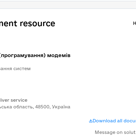
ment resource
H
 (програмування) модемів
вання систем
iver service
ьська область, 48500, Україна
Download all doc
Message on solut