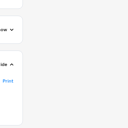
how
ide
Print