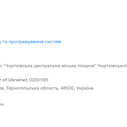
m
зу та програмування систем
"Чортківська центральна міська лікарня" Чортківської
 of Ukraine)
:
02001185
ків, Тернопільська область, 48500, Україна
om