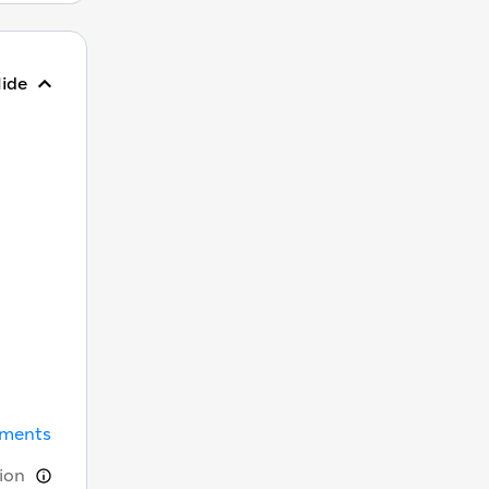
ide
uments
ion