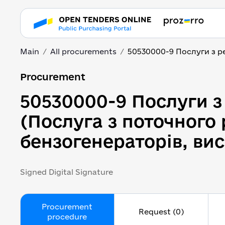
Main
All procurements
50530000-9 Послуги з ре
50530000-9 Послуги з 
Procurement
50530000-9 Послуги з
(Послуга з поточного
бензогенераторів, ви
Signed Digital Signature
Procurement
Request (0)
procedure