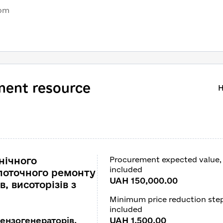
com
ment resource
H
нічного
Procurement expected value,
included
 поточного ремонту
UAH 150,000.00
, висоторізів з
Minimum price reduction ste
included
ензогенераторів,
UAH 1,500.00