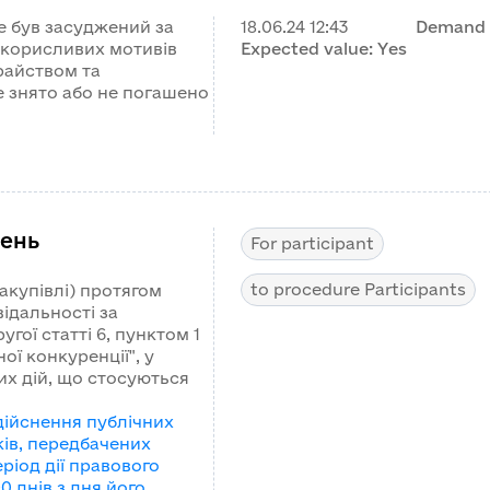
е був засуджений за
18.06.24
12:43
Demand 
 корисливих мотивів
Expected value:
Yes
райством та
е знято або не погашено
ень
For participant
to procedure Participants
акупівлі) протягом
відальності за
ої статті 6, пунктом 1
ої конкуренції", у
х дій, що стосуються
ійснення публічних
ків, передбачених
еріод дії правового
0 днів з дня його