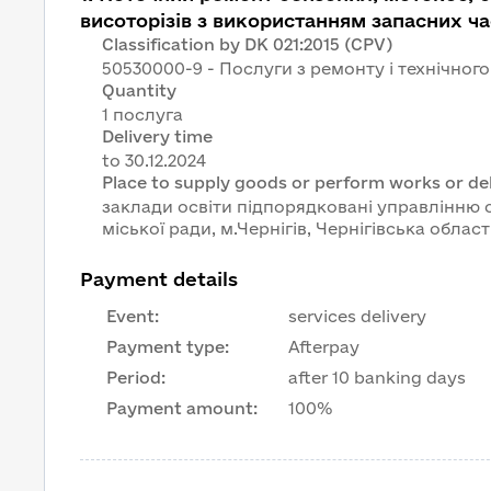
висоторізів з використанням запасних ч
Classification by DK 021:2015 (CPV)
50530000-9 - Послуги з ремонту і технічног
Quantity
1 послуга
Delivery time
Place to supply goods or perform works or del
заклади освіти підпорядковані управлінню о
міської ради, м.Чернігів, Чернігівська област
Payment details
Event
:
services delivery
Payment type
:
Afterpay
Period
:
after 10 banking days
Payment amount
:
100%