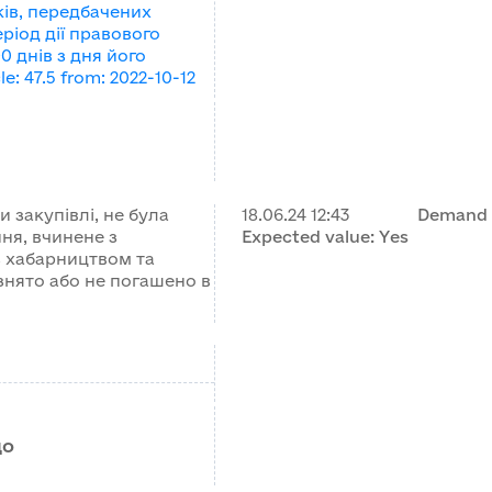
ків, передбачених
еріод дії правового
0 днів з дня його
le
:
47.5
from
:
2022-10-12
 закупівлі, не була
18.06.24
12:43
Demand 
ня, вчинене з
Expected value:
Yes
з хабарництвом та
 знято або не погашено в
що