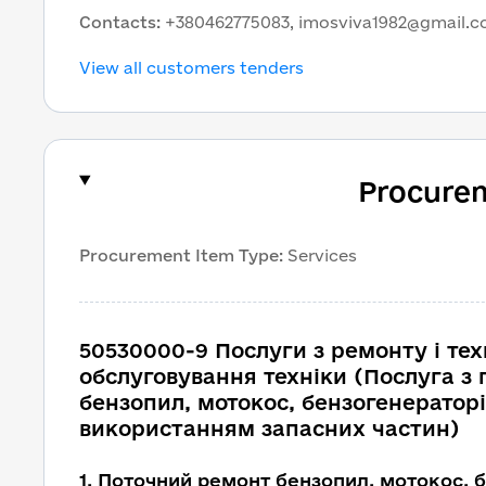
Contacts
:
+380462775083, imosviva1982@gmail.
View all customers tenders
Procure
Procurement Item Type
:
Services
50530000-9 Послуги з ремонту і тех
обслуговування техніки (Послуга з
бензопил, мотокос, бензогенераторів
використанням запасних частин)
1
.
Поточний ремонт бензопил, мотокос, б