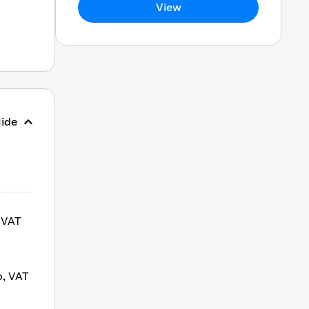
View
ide
 VAT
p, VAT