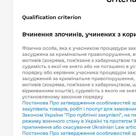
Qualification criterion
Вчинення злочинів, учинених з кор
Фізична особа, яка є учасником процедури заку
засуджена за кримінальне правопорушення, в
мотивів (зокрема, пов’язане з хабарництвом т
судимість з якої не знято або не погашено в 
порядку або керівник учасника процедури заку
засуджений за кримінальне правопорушення, 
мотивів (зокрема, пов’язане з хабарництвом, 
відмиванням коштів), судимість з якого не зня
установленому законом порядку
Постанова Про затвердження особливостей зд
закупівель товарів, робіт і послуг для замовни
Законом України "Про публічні закупівлі", на п
режиму воєнного стану в Україні та протягом 9
припинення або скасування
Ukrainian Law artic
Постанова Про затвердження особливостей зд