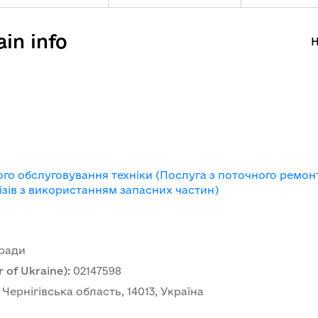
in info
H
ого обслуговування техніки (Послуга з поточного ремон
ізів з використанням запасних частин)
 ради
 of Ukraine)
:
02147598
, Чернігівська область, 14013, Україна