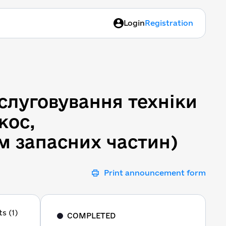
Login
Registration
слуговування техніки (П
бслуговування техніки
кос,
ям запасних частин)
Print announcement form
s (1)
COMPLETED