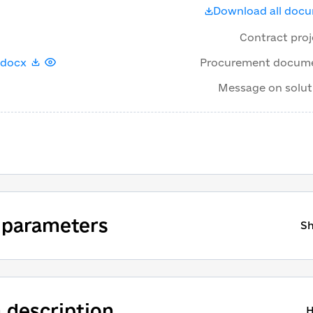
Download all doc
Contract proj
.docx
Procurement docum
Message on solut
 parameters
S
a description
H