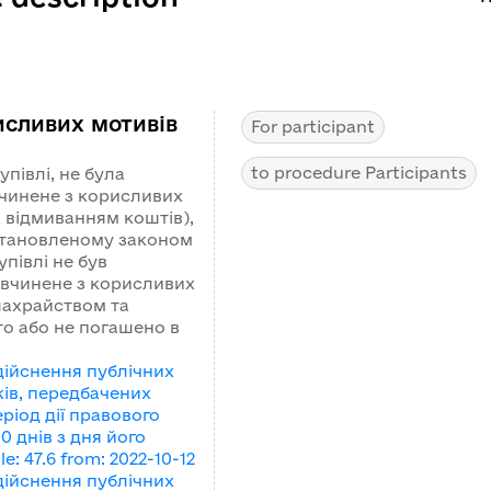
исливих мотивів
For participant
to procedure Participants
півлі, не була
чинене з корисливих
а відмиванням коштів),
установленому законом
півлі не був
вчинене з корисливих
шахрайством та
то або не погашено в
ійснення публічних
ків, передбачених
еріод дії правового
0 днів з дня його
le
:
47.6
from
:
2022-10-12
ійснення публічних