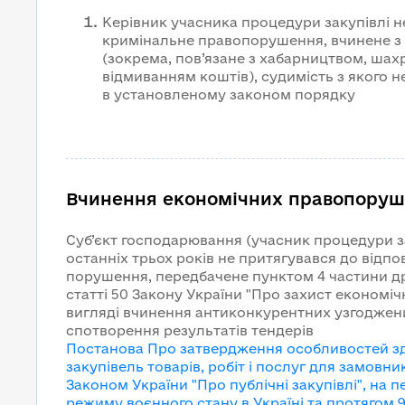
Керівник учасника процедури закупівлі н
кримінальне правопорушення, вчинене з
(зокрема, пов’язане з хабарництвом, шах
відмиванням коштів), судимість з якого н
в установленому законом порядку
Вчинення економічних правопоруш
Суб’єкт господарювання (учасник процедури з
останніх трьох років не притягувався до відпо
порушення, передбачене пунктом 4 частини друг
статті 50 Закону України "Про захист економічн
вигляді вчинення антиконкурентних узгоджени
спотворення результатів тендерів
Постанова Про затвердження особливостей зд
закупівель товарів, робіт і послуг для замовни
Законом України "Про публічні закупівлі", на п
режиму воєнного стану в Україні та протягом 9