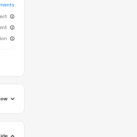
uments
ect
ent
ion
how
ide