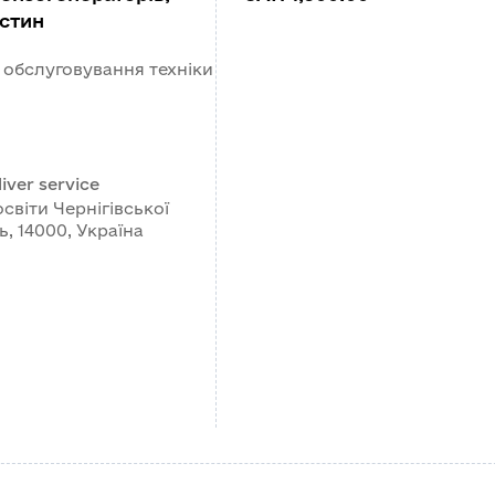
астин
о обслуговування техніки
iver service
світи Чернігівської
ь, 14000, Україна