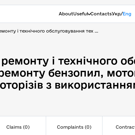
/
About
Useful
Contacts
Укр
Eng
монту і технічного обслуговування тех ...
ремонту і технічного об
 ремонту і технічного о
 ремонту бензопил, мото
соторізів з використанн
Claims (0)
Complaints (0)
Contract