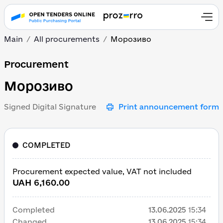
Main
All procurements
Морозиво
Морозиво
Procurement
Морозиво
Signed Digital Signature
Print announcement form
COMPLETED
Procurement expected value, VAT not included
UAH 6,160.00
Completed
13.06.2025
15:34
Changed
13.06.2025
15:34