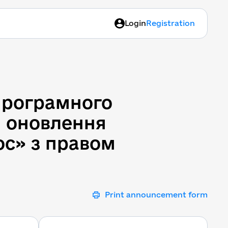
Login
Registration
 програмного забезпечен
 програмного
и оновлення
ос» з правом
Print announcement form