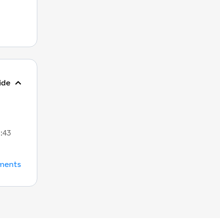
ide
5:43
uments