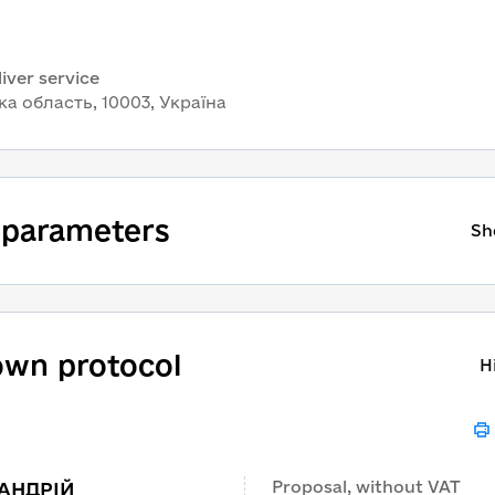
iver service
а область, 10003, Україна
 parameters
Sh
wn protocol
H
Proposal, without VAT
 АНДРІЙ