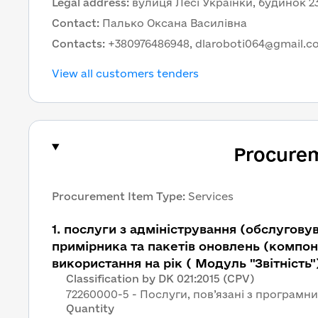
Legal address
:
вулиця Лесі Українки, будинок 2
Contact
:
Палько Оксана Василівна
Contacts
:
+380976486948, dlaroboti064@gmail.
View all customers tenders
Procure
Procurement Item Type
:
Services
1
.
послуги з адміністрування (обслугову
примірника та пакетів оновлень (компон
використання на рік ( Модуль "Звітність"
Classification by DK 021:2015 (CPV)
72260000-5 - Послуги, пов’язані з програм
Quantity