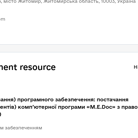
3, місто Житомир, Житомирська область, 10003, Україна
com
ment resource
H
вання) програмного забезпечення: постачання
ентів) комп’ютерної програми «М.Е.Dос» з прав
)
ним забезпеченням