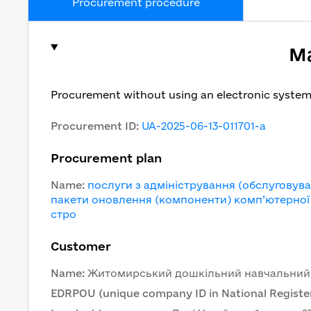
Procurement procedure
Ma
Procurement without using an electronic syste
Procurement ID
:
UA-2025-06-13-011701-a
Procurement plan
Name
:
послуги з адміністрування (обслуговув
пакети оновлення (компоненти) комп’ютерної
стро
Customer
Name
:
Житомирський дошкільний навчальний
EDRPOU (unique company ID in National Register