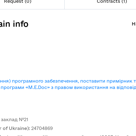
Request (0)
Contracts (1)
in info
H
m
ання) програмного забезпечення, поставити примірник 
 програми «М.Е.Dос» з правом використання на відпові
 заклад №21
 of Ukraine)
:
24704869