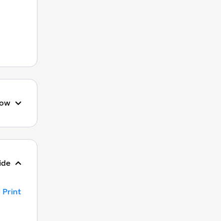
ow
ide
Print