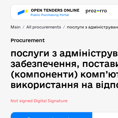
Main
All procurements
послуги з адмініструван
послуги з адміністру
Procurement
послуги з адміністру
забезпечення, постав
(компоненти) комп’ю
використання на відп
Not signed Digital Signature