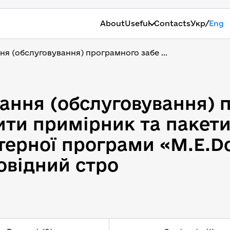
/
About
Useful
Contacts
Укр
Eng
ня (обслуговування) програмного забе ...
вання (обслуговування)
вання (обслуговування)
ити примірник та пакет
терної програми «М.Е.D
овідний стро