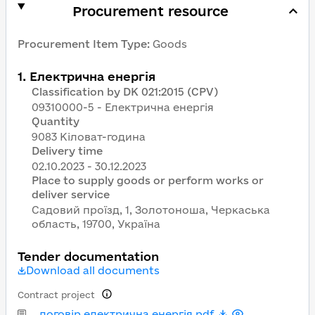
Procurement resource
Procurement Item Type
:
Goods
1
.
Електрична енергія
Classification by DK 021:2015 (CPV)
09310000-5 - Електрична енергія
Quantity
9083 Кіловат-година
Delivery time
Place to supply goods or perform works or
deliver service
Садовий проїзд, 1, Золотоноша, Черкаська
область, 19700, Україна
Tender documentation
Download all documents
Contract project
договір електрична енергія.pdf