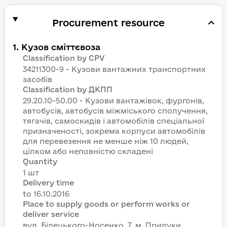
Procurement resource
1
.
Кузов сміттєвоза
Classification by CPV
34211300-9 - Кузови вантажних транспортних
засобів
Classification by ДКПП
29.20.10-50.00 - Кузови вантажівок, фургонів,
автобусів, автобусів міжміського сполучення,
тягачів, самоскидів і автомобілів спеціальної
призначеності, зокрема корпуси автомобілів
для перевезення не менше ніж 10 людей,
цілком або неповністю складені
Quantity
1 шт
Delivery time
Place to supply goods or perform works or
deliver service
вул. Білецького-Носенко, 7, м. Прилуки,