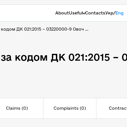
/
About
Useful
Contacts
Укр
Eng
 кодом ДК 021:2015 – 03220000-9 Овоч ...
 за кодом ДК 021:2015 – 
 за кодом ДК 021:2015 – 
Claims (0)
Complaints (0)
Contract