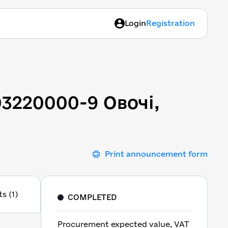
Login
Registration
03220000-9 Овочі, фрукт
03220000-9 Овочі,
Print announcement form
s (1)
COMPLETED
Procurement expected value, VAT