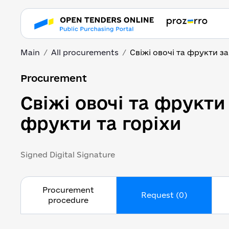
Main
All procurements
Свіжі овочі та фрукти за
Свіжі овочі та фрукти
Procurement
Свіжі овочі та фрукти
фрукти та горіхи
Signed Digital Signature
Procurement
Request (0)
procedure