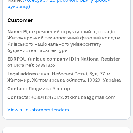
Name
:
Аксесуари до робочого одягу (робочі
рукавиці)
Customer
Name
:
Відокремлений структурний підрозділ
Житомирський технологічний фаховий коледж
Київського національного університету
будівництва і архітектури
EDRPOU (unique company ID in National Register
of Ukraine)
:
39891833
Legal address
:
вул. Небесної Сотні, буд. 37, м.
Житомир, Житомирська область, 10029, Україна
Contact
:
Людмила Білогор
Contacts
:
+380412473172, ztkknuba1@gmail.com
View all customers tenders