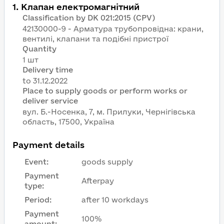
1
.
Клапан електромагнітний
Classification by DK 021:2015 (CPV)
42130000-9 - Арматура трубопровідна: крани,
вентилі, клапани та подібні пристрої
Quantity
1 шт
Delivery time
Place to supply goods or perform works or
deliver service
вул. Б.-Носенка, 7, м. Прилуки, Чернігівська
область, 17500, Україна
Payment details
Event
:
goods supply
Payment
Afterpay
type
:
Period
:
after 10 workdays
Payment
100%
amount
: